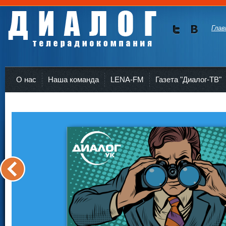
Глав
Мы в
Мы в
Twitte
vKont
Телерадиокомпания Диалог Усть-Кут
r
akte
О нас
Наша команда
LENA-FM
Газета "Диалог-ТВ"
<