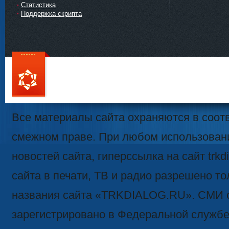
Статистика
Поддержка скрипта
111
Все материалы сайта охраняются в соотв
смежном праве. При любом использован
новостей сайта, гиперссылка на сайт trk
сайта в печати, ТВ и радио разрешено то
названия сайта «TRKDIALOG.RU». СМИ 
зарегистрировано в Федеральной службе 