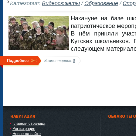
Категория:
Видеосюжеты
/
Образование
/
Спо
Накануне на базе ш
патриотическое мероп
В нём приняли учас
Кутских школьников.
следующем материале
Подробнее
Комментариев:
0
НАВИГАЦИЯ
ОБЛАКО ТЕГ
Главная страница
Регистрация
Новое на сайте