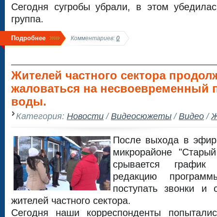
Сегодня сугробы убрали, в этом убедила
группа.
Подробнее
Комментариев:
0
Жителей частного сектора продол
жаловаться на несвоевременный 
воды.
Категория:
Новости
/
Видеосюжеты
/
Видео
/
Ж
После выхода в эфир
микрорайоне "Старый
срывается график
редакцию програм
поступать звонки и 
жителей частного сектора.
Сегодня наши корреспонденты попыталис