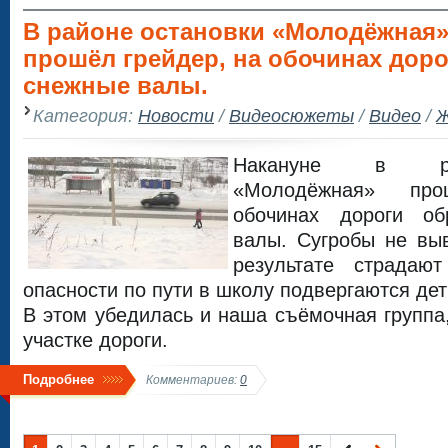
В районе остановки «Молодёжная
прошёл грейдер, на обочинах дор
снежные валы.
Категория:
Новости
/
Видеосюжеты
/
Видео
/
Ж
Накануне в ра
«Молодёжная» пр
обочинах дороги об
валы. Сугробы не вы
результате страдаю
опасности по пути в школу подвергаются дет
В этом убедилась и наша съёмочная группа
участке дороги.
Подробнее
Комментариев:
0