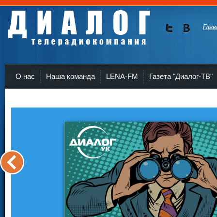
Глав
Мы в
Мы в
Twitte
vKont
Телерадиокомпания Диалог Усть-Кут
r
akte
О нас
Наша команда
LENA-FM
Газета "Диалог-ТВ"
<