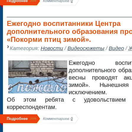
Подробнее
Комментариев:
0
Ежегодно воспитанники Центра
дополнительного образования пр
«Покорми птиц зимой».
Категория:
Новости
/
Видеосюжеты
/
Видео
/
Ж
Ежегодно воспи
дополнительного обра
весны проводят ак
зимой». Нынешня
исключением.
Об этом ребята с удовольствием 
корреспондентам.
Подробнее
Комментариев:
0