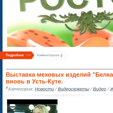
Подробнее
Комментариев:
0
Выставка меховых изделий "Белка
вновь в Усть-Куте.
Категория:
Новости
/
Видеосюжеты
/
Видео
/
Ж