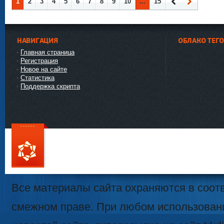
1
2
3
4
5
6
7
8
9
10
...
15
Наза
Впер
д
ед
НАВИГАЦИЯ
ОБЛАКО ТЕГ
Главная страница
Регистрация
Новое на сайте
Статистика
Поддержка скрипта
111
Все материалы сайта охраняются в соотв
смежном праве. При любом использован