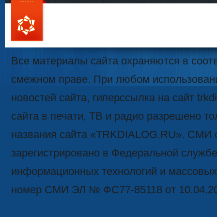
111
Все материалы сайта охраняются в соотв
смежном праве. При любом использован
новостей сайта, гиперссылка на сайт trk
сайта в печати, ТВ и радио разрешено то
названия сайта «TRKDIALOG.RU». СМИ 
зарегистрировано в Федеральной службе 
информационных технологий и массовых
номер СМИ ЭЛ № ФС77-85118 от 10.04.2