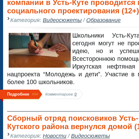
компании в Усть-Куте проводится
социального проектирования (12+)
Категория:
Видеосюжеты
/
Образование
Школьники Усть-Ку
сегодня могут не пр
идею, но и успешн
Всестороннюю помощь
Иркутская нефтяная
нацпроекта “Молодежь и дети”. Участие в
более 100 школьников.
Подробнее
Комментариев:
0
Сборный отряд поисковиков Усть-
Кутского района вернулся домой (
Категория:
Новости
/
Видеосюжеты