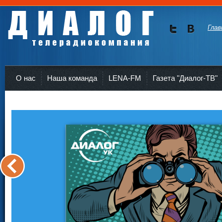
Глав
Мы в
Мы в
Twitte
vKont
Телерадиокомпания Диалог Усть-Кут
r
akte
О нас
Наша команда
LENA-FM
Газета "Диалог-ТВ"
<