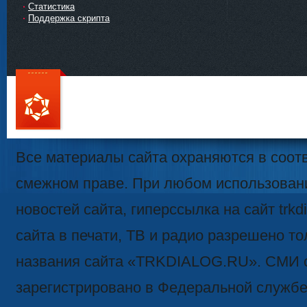
Статистика
Поддержка скрипта
111
Все материалы сайта охраняются в соотв
смежном праве. При любом использован
новостей сайта, гиперссылка на сайт trk
сайта в печати, ТВ и радио разрешено то
названия сайта «TRKDIALOG.RU». СМИ 
зарегистрировано в Федеральной службе 