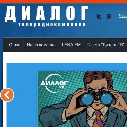
Глав
Мы в
Мы в
Twitte
vKont
Телерадиокомпания Диалог Усть-Кут
r
akte
О нас
Наша команда
LENA-FM
Газета "Диалог-ТВ"
<