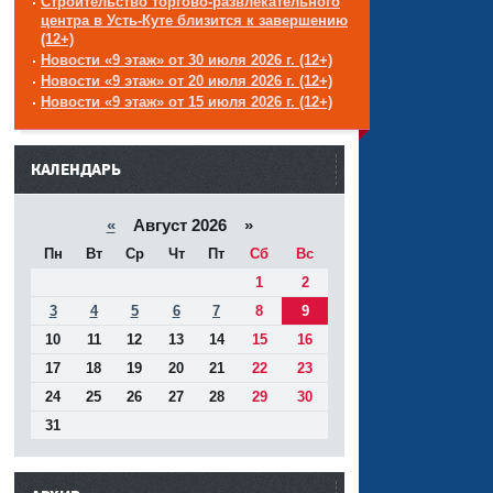
Строительство торгово-развлекательного
центра в Усть-Куте близится к завершению
(12+)
Новости «9 этаж» от 30 июля 2026 г. (12+)
Новости «9 этаж» от 20 июля 2026 г. (12+)
Новости «9 этаж» от 15 июля 2026 г. (12+)
------
КАЛЕНДАРЬ
«
Август 2026 »
Пн
Вт
Ср
Чт
Пт
Сб
Вс
1
2
3
4
5
6
7
8
9
10
11
12
13
14
15
16
17
18
19
20
21
22
23
24
25
26
27
28
29
30
31