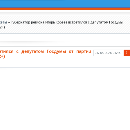
жеты
» Губернатор региона Игорь Кобзев встретился с депутатом Госдумы
2+)
ретился с депутатом Госдумы от партии
20-05-2026, 20:00
2+)
Ин
фо
рм
аци
я к
нов
ост
и