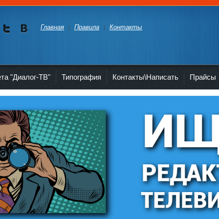
Главная
Правила
Контакты
Мы в
Мы в
Twitte
vKont
akte
ета "Диалог-ТВ"
Типография
Контакты\Написать
Прайсы