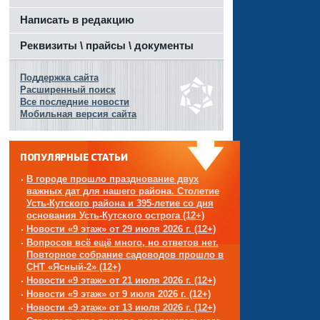
Написать в редакцию
Реквизиты \ прайсы \ документы
Поддержка сайта
Расширенный поиск
Все последние новости
Мобильная версия сайта
ПОПУЛЯРНЫЕ СТАТЬИ
В городе прошло празднование двух
важных дат для нашего района. Столетие
Усть-Кутского района и 395-летие со дня
основания Усть-Кутского острога (12+)
Новости «9 этаж» от 29 июля 2026 г. (12+)
Вопросов всё ещё много, но ответов нет.
Повторное собрание садоводов прошло в
СНТ «Ясный-2» (12+)
Новости «9 этаж» от 21 июля 2026 г. (12+)
Новости «9 этаж» от 9 июля 2026 г. (12+)
Новости «9 этаж» от 13 июля 2026 г. (12+)