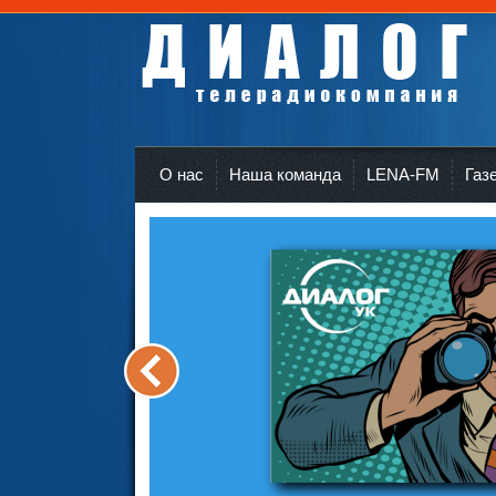
Телерадиокомпания Диалог Усть-Кут
r
О нас
Наша команда
LENA-FM
Газ
<