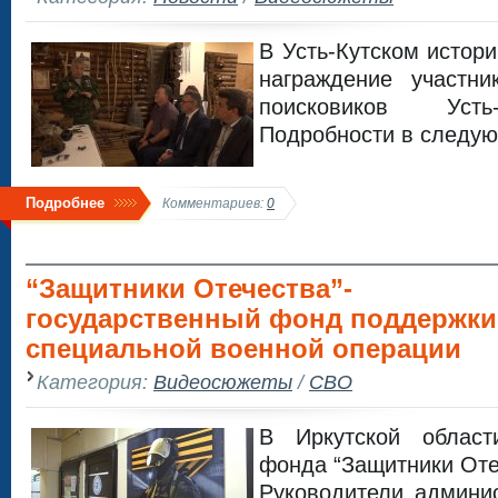
В Усть-Кутском истор
награждение участни
поисковиков Усть
Подробности в следу
Подробнее
Комментариев:
0
“Защитники Отечества”-
государственный фонд поддержки
специальной военной операции
Категория:
Видеосюжеты
/
СВО
В Иркутской облас
фонда “Защитники Оте
Руководители админис