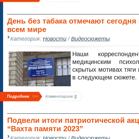
День без табака отмечают сегодня
всем мире
Категория:
Новости
/
Видеосюжеты
Наши корреспонде
медицинским псих
скрытых мотивах тяги
в следующем сюжете.
Подробнее
Комментариев:
0
Подвели итоги патриотической ак
“Вахта памяти 2023”
Категория:
Новости
/
Видеосюжеты