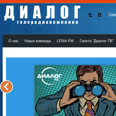
Глав
Мы в
Мы в
Twitte
vKont
Телерадиокомпания Диалог Усть-Кут
r
akte
О нас
Наша команда
LENA-FM
Газета "Диалог-ТВ"
<