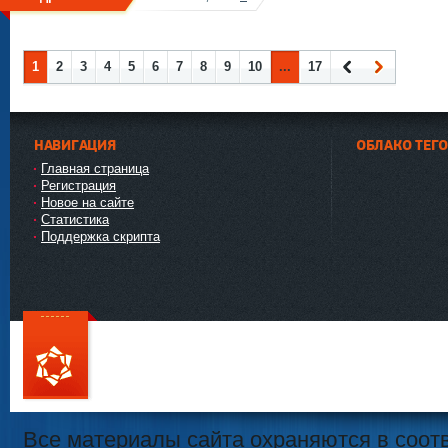
1
2
3
4
5
6
7
8
9
10
...
17
Наза
Впер
д
ед
НАВИГАЦИЯ
ОБЛАКО ТЕГ
Главная страница
Регистрация
Новое на сайте
Статистика
Поддержка скрипта
111
Все материалы сайта охраняются в соотв