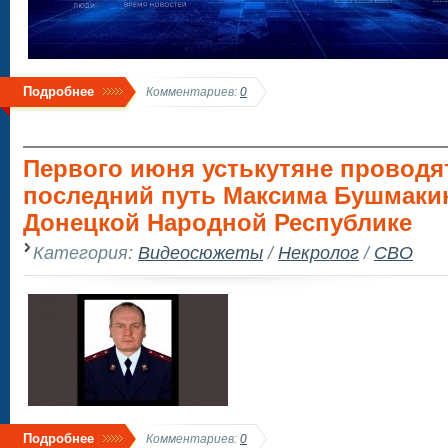
Подробнее
Комментариев:
0
Первого июня устькутяне проводя
последний путь Максима Бушмакин
Донецкой Народной Республике
Категория:
Видеосюжеты
/
Некролог
/
СВО
Подробнее
Комментариев:
0