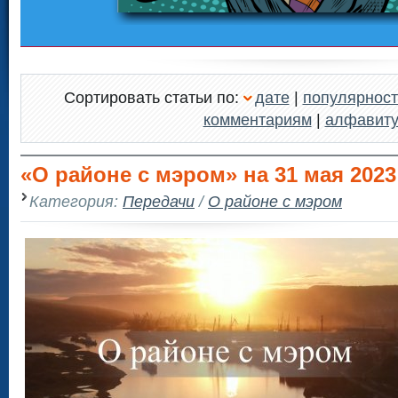
Сортировать статьи по:
дате
|
популярност
комментариям
|
алфавит
«О районе с мэром» на 31 мая 2023 
Категория:
Передачи
/
О районе с мэром