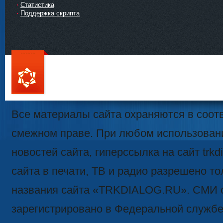
Статистика
Поддержка скрипта
111
Все материалы сайта охраняются в соотв
смежном праве. При любом использован
новостей сайта, гиперссылка на сайт trk
сайта в печати, ТВ и радио разрешено то
названия сайта «TRKDIALOG.RU». СМИ 
зарегистрировано в Федеральной службе 