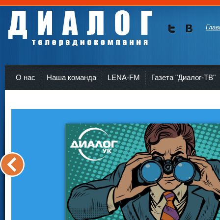
Глав
Мы в
Мы в
Twitte
vKont
Телерадиокомпания Диалог Усть-Кут
r
akte
О нас
Наша команда
LENA-FM
Газета "Диалог-ТВ"
<