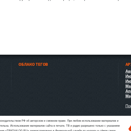
я к
нов
ост
и
ОБЛАКО ТЕГОВ
АР
Авг
Ию
Ию
Ма
Ап
Мар
Пок
аконодательством РФ об авторском и смежном праве. При любом использовании материалов и
язательна. Использование материалов сайта в печати, ТВ и радио разрешено только с указанием
ие «TRKDIALOG.RU» зарегистрировано в Федеральной службе по надзору в сфере связи,