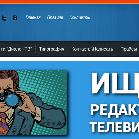
Главная
Правила
Контакты
Мы в
Мы в
Twitte
vKont
akte
ета "Диалог-ТВ"
Типография
Контакты\Написать
Прайсы