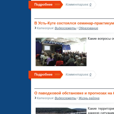
Подробнее
Комментариев:
0
В Усть-Куте состоялся семинар-практикум
Категория:
Видеосюжеты
/
Образование
Какие вопросы о
Подробнее
Комментариев:
0
О паводковой обстановке и прогнозах на 
Категория:
Видеосюжеты
/
Жизнь района
Какие территори
данную ситуацию