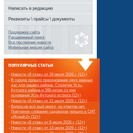
Написать в редакцию
Реквизиты \ прайсы \ документы
Поддержка сайта
Расширенный поиск
Все последние новости
Мобильная версия сайта
ПОПУЛЯРНЫЕ СТАТЬИ
Новости «9 этаж» от 29 июля 2026 г. (12+)
В городе прошло празднование двух важных
дат для нашего района. Столетие Усть-
Кутского района и 395-летие со дня
основания Усть-Кутского острога (12+)
Новости «9 этаж» от 21 июля 2026 г. (12+)
Вопросов всё ещё много, но ответов нет.
Повторное собрание садоводов прошло в СНТ
«Ясный-2» (12+)
Новости «9 этаж» от 9 июля 2026 г. (12+)
Новости «9 этаж» от 13 июля 2026 г. (12+)