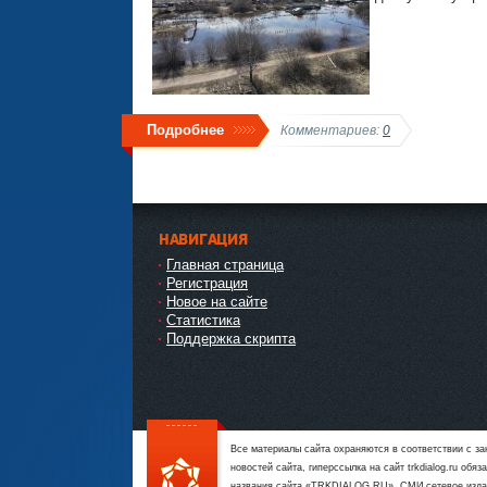
Подробнее
Комментариев:
0
НАВИГАЦИЯ
Главная страница
Регистрация
Новое на сайте
Статистика
Поддержка скрипта
Все материалы сайта охраняются в соответствии с з
новостей сайта, гиперссылка на сайт trkdialog.ru об
названия сайта «TRKDIALOG.RU». СМИ сетевое издан