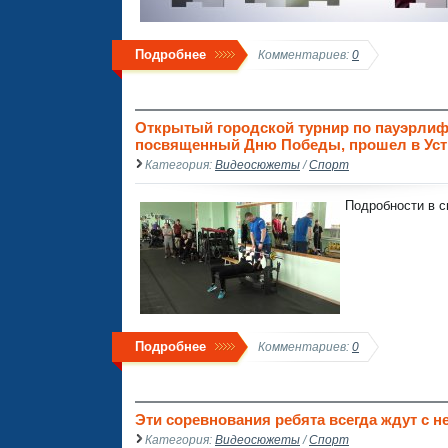
Подробнее
Комментариев:
0
Открытый городской турнир по пауэрлиф
посвященный Дню Победы, прошел в Усть
Категория:
Видеосюжеты
/
Спорт
Подробности в с
Подробнее
Комментариев:
0
Эти соревнования ребята всегда ждут с н
Категория:
Видеосюжеты
/
Спорт