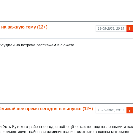
 на важную тему (12+)
13-05-2026, 20:39
Ин
фо
рм
бсудили на встрече расскажем в сюжете.
аци
я к
нов
ост
и
ближайшее время сегодня в выпуске (12+)
13-05-2026, 20:37
Ин
фо
рм
и Усть-Кутского района сегодня всё ещё остаются подтопленными и как
аци
 комментирует районная администрация, смотрите в нашем материале.