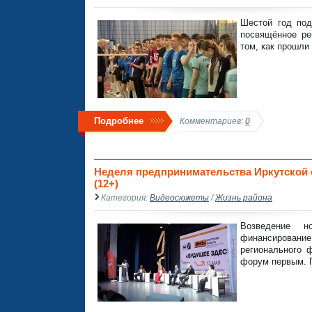
Шестой год под
посвящённое ре
том, как прошли
Подробнее
Комментариев:
0
Неделя предпринимательства Иркутской о
(12+)
Категория:
Видеосюжеты
/
Жизнь района
Возведение н
финансирование 
регионального 
форум первым. П