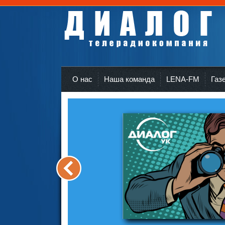
Телерадиокомпания Диалог Усть-Кут
r
О нас
Наша команда
LENA-FM
Газ
<