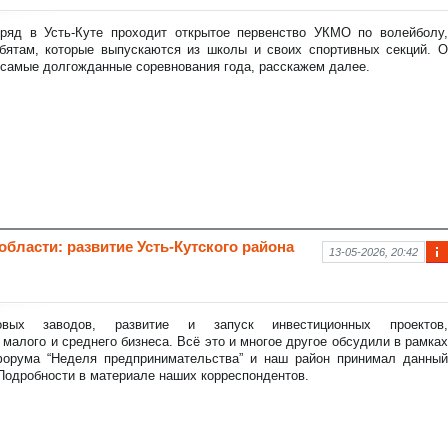
фо
рм
ряд в Усть-Куте проходит открытое первенство УКМО по волейболу,
аци
бятам, которые выпускаются из школы и своих спортивных секций. О
я к
 самые долгожданные соревнования года, расскажем далее.
нов
ост
и
бласти: развитие Усть-Кутского района
13-05-2026, 20:42
Ин
фо
рм
аци
овых заводов, развитие и запуск инвестиционных проектов,
я к
малого и среднего бизнеса. Всё это и многое другое обсудили в рамках
нов
форума “Неделя предпринимательства” и наш район принимал данный
ост
одробности в материале наших корреспондентов.
и