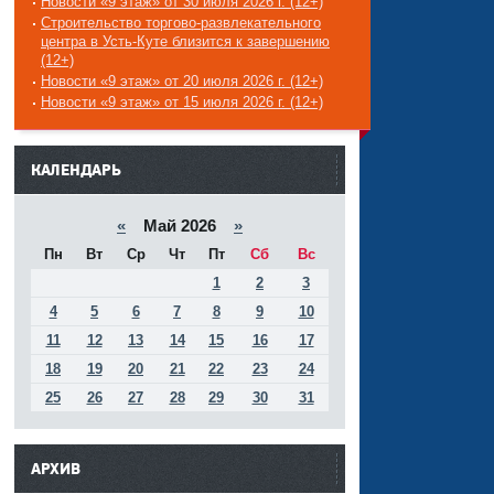
Новости «9 этаж» от 30 июля 2026 г. (12+)
Строительство торгово-развлекательного
центра в Усть-Куте близится к завершению
(12+)
Новости «9 этаж» от 20 июля 2026 г. (12+)
Новости «9 этаж» от 15 июля 2026 г. (12+)
------
КАЛЕНДАРЬ
«
Май 2026
»
Пн
Вт
Ср
Чт
Пт
Сб
Вс
1
2
3
4
5
6
7
8
9
10
11
12
13
14
15
16
17
18
19
20
21
22
23
24
25
26
27
28
29
30
31
АРХИВ