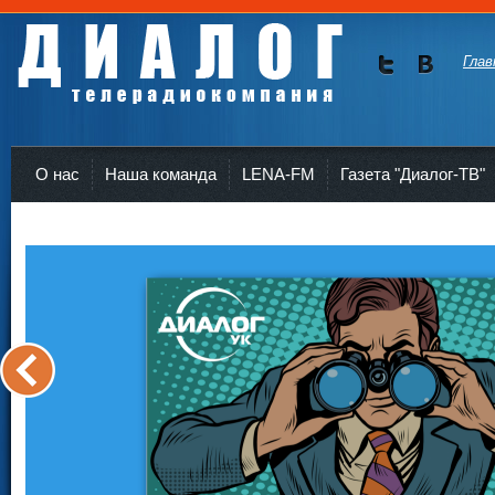
Глав
Мы в
Мы в
Twitte
vKont
Телерадиокомпания Диалог Усть-Кут
r
akte
О нас
Наша команда
LENA-FM
Газета "Диалог-ТВ"
<