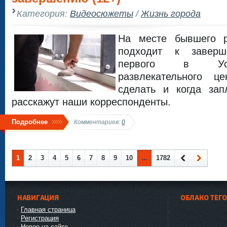
Категория:
Видеосюжеты
/
Жизнь города
На месте бывшего р
подходит к заверш
первого в Усть
развлекательного ц
сделать и когда зап
расскажут наши корреспонденты.
Подробнее
Комментариев:
0
1
2
3
4
5
6
7
8
9
10
...
1782
Наза
Впер
д
ед
НАВИГАЦИЯ
ОБЛАКО ТЕГ
Главная страница
Регистрация
Новое на сайте