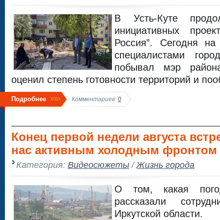
В Усть-Куте продо
инициативных проек
Россия”. Сегодня на
специалистами горо
побывал мэр район
оценил степень готовности территорий и по
Подробнее
Комментариев:
0
Конец первой недели августа встр
нас активным холодным фронтом 
Категория:
Видеосюжеты
/
Жизнь города
О том, какая пого
рассказали сотрудн
Иркутской области.