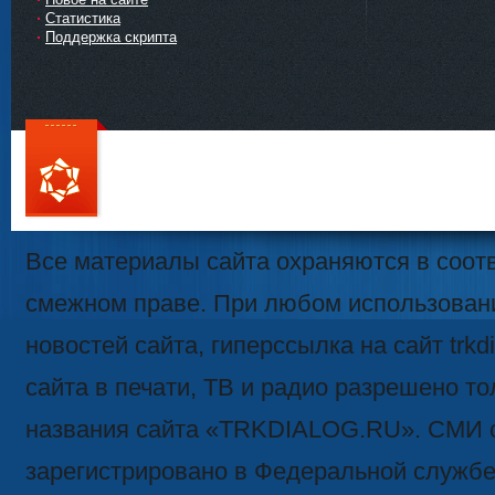
Статистика
Поддержка скрипта
111
Все материалы сайта охраняются в соотв
смежном праве. При любом использован
новостей сайта, гиперссылка на сайт trk
сайта в печати, ТВ и радио разрешено то
названия сайта «TRKDIALOG.RU». СМИ 
зарегистрировано в Федеральной службе 