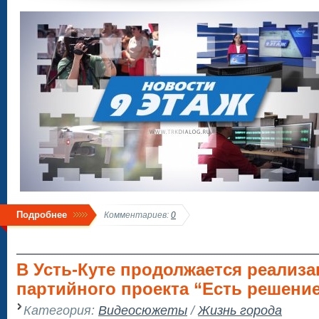
Подробнее
Комментариев:
0
В Усть-Куте продолжается реализа
партийного проекта “Есть решение
Категория:
Видеосюжеты
/
Жизнь города