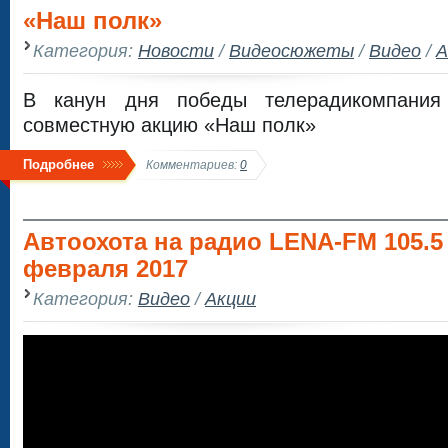
«Наш полк»
Категория:
Новости
/
Видеосюжеты
/
Видео
/
А
В канун дня победы телерадикомпания 
совместную акцию «Наш полк»
Подробнее
Комментариев:
0
Автоохота на радио LENA-FM 105.5 
февраля 2017
Категория:
Видео
/
Акции