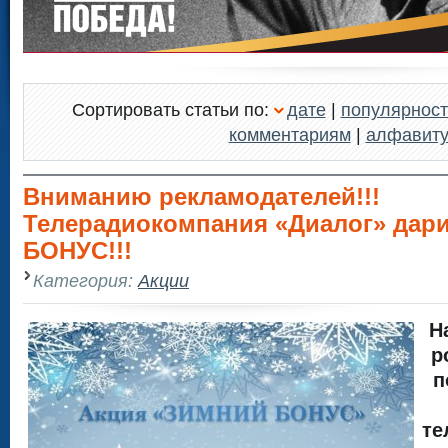
Сортировать статьи по:
дате
|
популярност
комментариям
|
алфавит
Вниманию рекламодателей!!!
Телерадиокомпания «Диалог» дар
БОНУС!!!
Категория:
Акции
Н
р
п
те