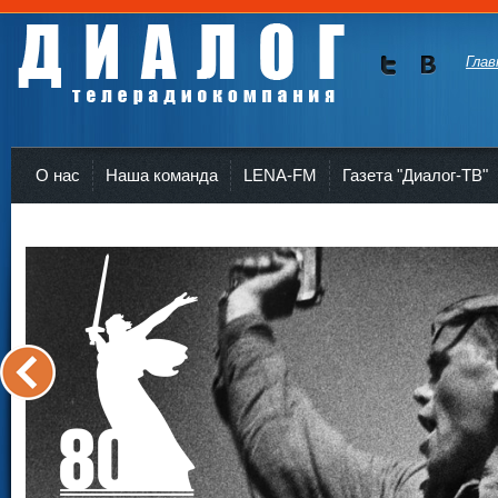
Глав
Мы в
Мы в
Twitte
vKont
Телерадиокомпания Диалог Усть-Кут
r
akte
О нас
Наша команда
LENA-FM
Газета "Диалог-ТВ"
<