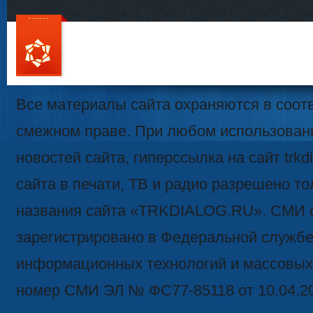
111
Все материалы сайта охраняются в соотв
смежном праве. При любом использован
новостей сайта, гиперссылка на сайт trk
сайта в печати, ТВ и радио разрешено то
названия сайта «TRKDIALOG.RU». СМИ 
зарегистрировано в Федеральной службе 
информационных технологий и массовых
номер СМИ ЭЛ № ФС77-85118 от 10.04.2