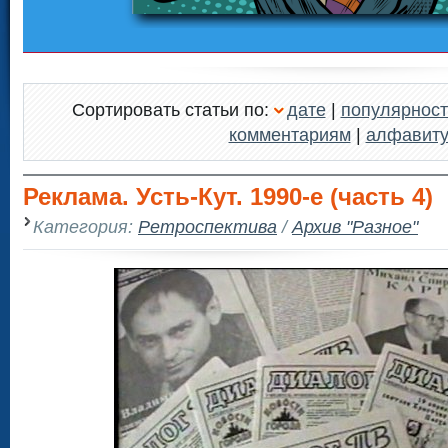
Сортировать статьи по:
дате
|
популярност
комментариям
|
алфавит
Реклама. Усть-Кут. 1990-е (часть 4)
Категория:
Ретроспектива
/
Архив "Разное"