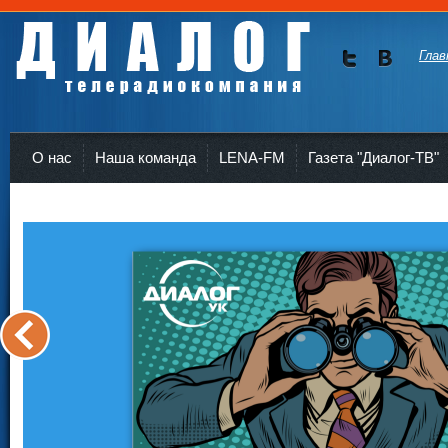
Глав
Мы в
Мы в
Twitte
vKont
Телерадиокомпания Диалог Усть-Кут
r
akte
О нас
Наша команда
LENA-FM
Газета "Диалог-ТВ"
<