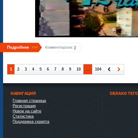
Подробнее
Комментариев:
0
1
2
3
4
5
6
7
8
9
10
...
104
Наза
Впер
д
ед
НАВИГАЦИЯ
ОБЛАКО ТЕГ
Главная страница
Регистрация
Новое на сайте
Статистика
Поддержка скрипта