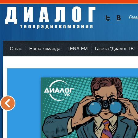
Глав
Мы в
Мы в
Twitte
vKont
Телерадиокомпания Диалог Усть-Кут
r
akte
О нас
Наша команда
LENA-FM
Газета "Диалог-ТВ"
<