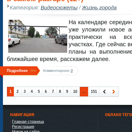
Категория:
Видеосюжеты
/
Жизнь города
На календаре середин
уже уложили новое а
практически на вс
участках. Где сейчас 
планы на выполнени
ближайшее время, расскажем далее.
Подробнее
Комментариев:
0
1
2
3
4
5
6
7
8
9
10
...
151
Наза
Впер
д
ед
НАВИГАЦИЯ
ОБЛАКО ТЕГ
Главная страница
Регистрация
Новое на сайте