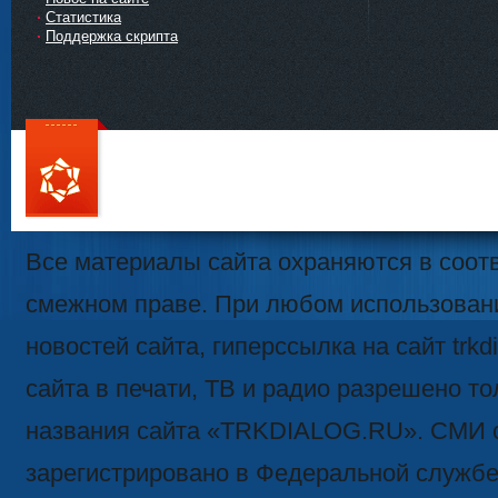
Статистика
Поддержка скрипта
111
Все материалы сайта охраняются в соотв
смежном праве. При любом использован
новостей сайта, гиперссылка на сайт trk
сайта в печати, ТВ и радио разрешено то
названия сайта «TRKDIALOG.RU». СМИ 
зарегистрировано в Федеральной службе 