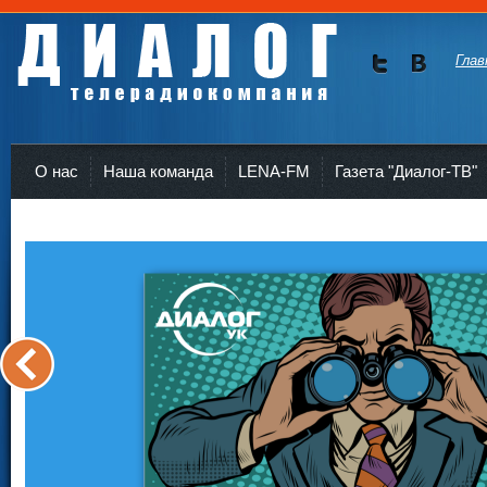
Глав
Мы в
Мы в
Twitte
vKont
Телерадиокомпания Диалог Усть-Кут
r
akte
О нас
Наша команда
LENA-FM
Газета "Диалог-ТВ"
<