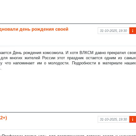
здновали день рождения своей
31-10-2025, 19:30
Ин
фо
рм
аци
ечается День рождения комсомола. И хотя ВЛКСМ давно прекратил свое
я к
 для многих жителей России этот праздник остается одним из самых
нов
у что напоминает им о молодости. Подробности в материале наших
ост
.
и
2+)
31-10-2025, 19:30
Ин
фо
рм