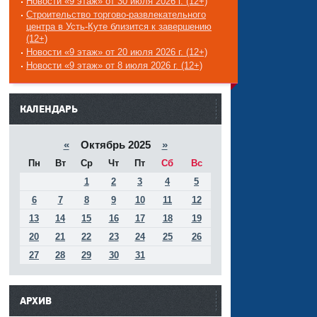
Новости «9 этаж» от 30 июля 2026 г. (12+)
Строительство торгово-развлекательного
центра в Усть-Куте близится к завершению
(12+)
Новости «9 этаж» от 20 июля 2026 г. (12+)
Новости «9 этаж» от 8 июля 2026 г. (12+)
------
КАЛЕНДАРЬ
«
Октябрь 2025
»
Пн
Вт
Ср
Чт
Пт
Сб
Вс
1
2
3
4
5
6
7
8
9
10
11
12
13
14
15
16
17
18
19
20
21
22
23
24
25
26
27
28
29
30
31
АРХИВ