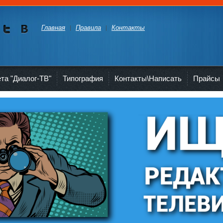
Главная
Правила
Контакты
Мы в
Мы в
Twitte
vKont
akte
ета "Диалог-ТВ"
Типография
Контакты\Написать
Прайсы