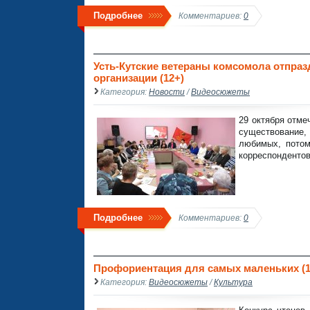
Подробнее
Комментариев:
0
Усть-Кутские ветераны комсомола отпра
организации (12+)
Категория:
Новости
/
Видеосюжеты
29 октября отм
существование,
любимых, потом
корреспондентов
Подробнее
Комментариев:
0
Профориентация для самых маленьких (1
Категория:
Видеосюжеты
/
Культура