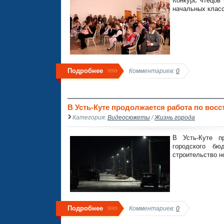
Конкурс чтецов
начальных класс
Подробнее
Комментариев:
0
В Усть-Куте продолжается работа по вос
Категория:
Видеосюжеты
/
Жизнь города
В Усть-Куте п
городского б
строительство н
Подробнее
Комментариев:
0