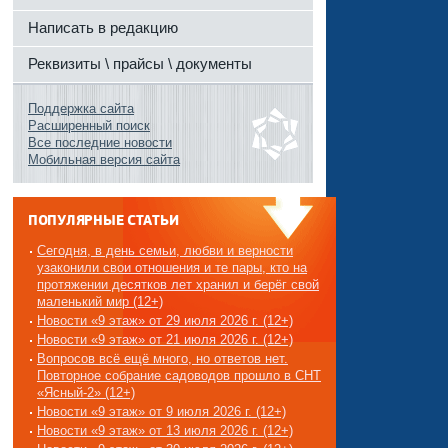
Написать в редакцию
Реквизиты \ прайсы \ документы
Поддержка сайта
Расширенный поиск
Все последние новости
Мобильная версия сайта
ПОПУЛЯРНЫЕ СТАТЬИ
Сегодня, в день семьи, любви и верности
узаконили свои отношения и те пары, кто на
протяжении десятков лет хранил и берёг свой
маленький мир (12+)
Новости «9 этаж» от 29 июля 2026 г. (12+)
Новости «9 этаж» от 21 июля 2026 г. (12+)
Вопросов всё ещё много, но ответов нет.
Повторное собрание садоводов прошло в СНТ
«Ясный-2» (12+)
Новости «9 этаж» от 9 июля 2026 г. (12+)
Новости «9 этаж» от 13 июля 2026 г. (12+)