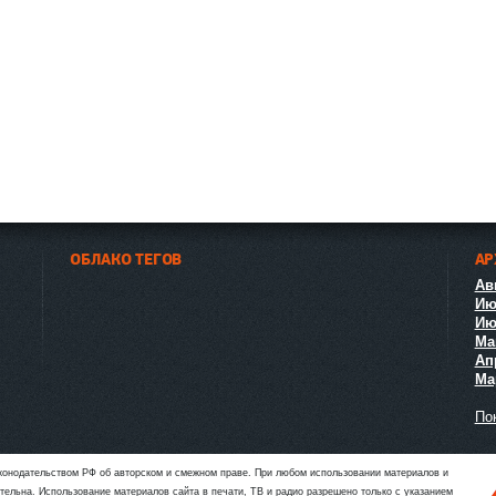
ОБЛАКО ТЕГОВ
АР
Авг
Ию
Ию
Ма
Ап
Мар
Пок
аконодательством РФ об авторском и смежном праве. При любом использовании материалов и
язательна. Использование материалов сайта в печати, ТВ и радио разрешено только с указанием