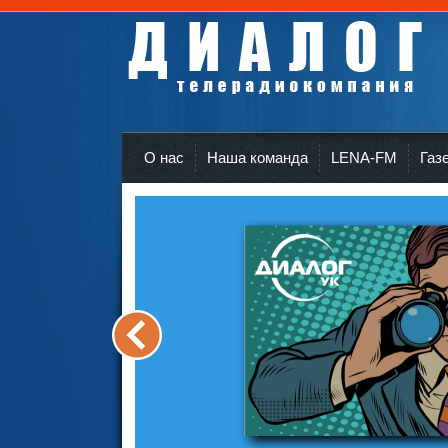
Телерадиокомпания Диалог Усть-Кут
r
О нас
Наша команда
LENA-FM
Газ
<