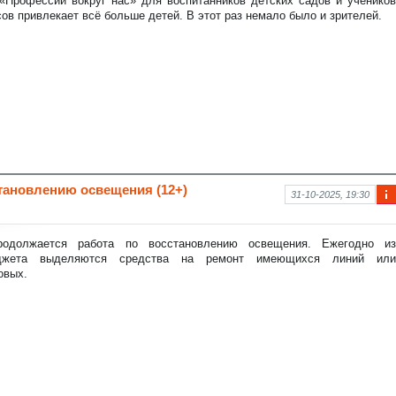
 «Профессии вокруг нас» для воспитанников детских садов и учеников
аци
ов привлекает всё больше детей. В этот раз немало было и зрителей.
я к
нов
ост
и
становлению освещения (12+)
31-10-2025, 19:30
Ин
фо
рм
родолжается работа по восстановлению освещения. Ежегодно из
аци
юджета выделяются средства на ремонт имеющихся линий или
я к
овых.
нов
ост
и