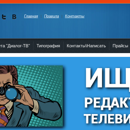
Главная
Правила
Контакты
Мы в
Мы в
Twitte
vKont
akte
ета "Диалог-ТВ"
Типография
Контакты\Написать
Прайсы