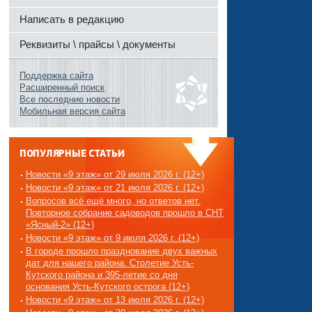
Написать в редакцию
Реквизиты \ прайсы \ документы
Поддержка сайта
Расширенный поиск
Все последние новости
Мобильная версия сайта
ПОПУЛЯРНЫЕ СТАТЬИ
Новости «9 этаж» от 29 июля 2026 г. (12+)
Новости «9 этаж» от 21 июля 2026 г. (12+)
Вопросов всё ещё много, но ответов нет.
Повторное собрание садоводов прошло в СНТ
«Ясный-2» (12+)
Новости «9 этаж» от 9 июля 2026 г. (12+)
В городе прошло празднование двух важных
дат для нашего района. Столетие Усть-
Кутского района и 395-летие со дня
основания Усть-Кутского острога (12+)
Новости «9 этаж» от 13 июля 2026 г. (12+)