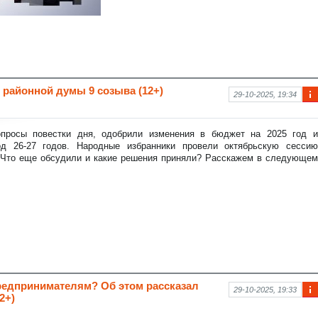
районной думы 9 созыва (12+)
29-10-2025, 19:34
Ин
фо
рм
просы повестки дня, одобрили изменения в бюджет на 2025 год и
аци
д 26-27 годов. Народные избранники провели октябрьскую сессию
я к
 Что еще обсудили и какие решения приняли? Расскажем в следующем
нов
ост
и
редпринимателям? Об этом рассказал
29-10-2025, 19:33
2+)
Ин
фо