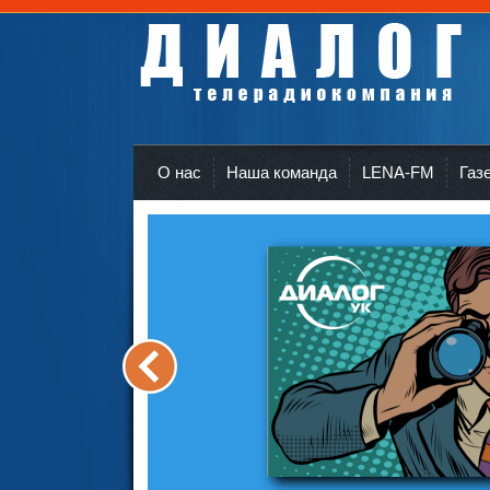
Телерадиокомпания Диалог Усть-Кут
r
О нас
Наша команда
LENA-FM
Газ
<