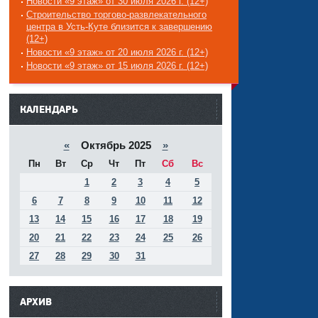
Новости «9 этаж» от 30 июля 2026 г. (12+)
Строительство торгово-развлекательного
центра в Усть-Куте близится к завершению
(12+)
Новости «9 этаж» от 20 июля 2026 г. (12+)
Новости «9 этаж» от 15 июля 2026 г. (12+)
------
КАЛЕНДАРЬ
«
Октябрь 2025
»
Пн
Вт
Ср
Чт
Пт
Сб
Вс
1
2
3
4
5
6
7
8
9
10
11
12
13
14
15
16
17
18
19
20
21
22
23
24
25
26
27
28
29
30
31
АРХИВ