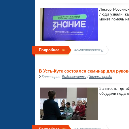
Лектор Российс
люди узнали, ка
может помочь н
Подробнее
Комментариев:
0
В Усть-Куте состоялся семинар для руков
Категория:
Видеосюжеты
/
Жизнь города
Занятость дете
обсудили педаго