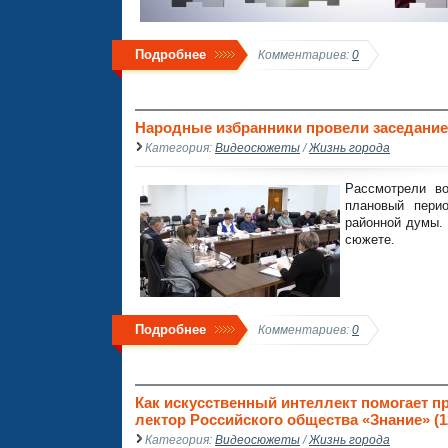
Подробнее
Комментариев:
0
Народные избранники провели заседание 
Категория:
Видеосюжеты
/
Жизнь города
Рассмотрели во
плановый перио
районной думы.
сюжете.
Подробнее
Комментариев:
0
Как искусственный интеллект помогает п
лектор Российского общества «Знание» (1
Категория:
Видеосюжеты
/
Жизнь города