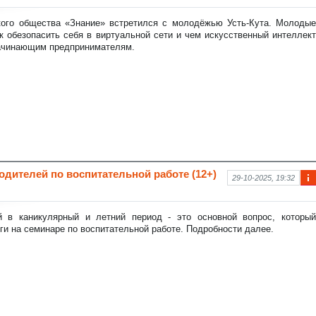
рм
аци
кого общества «Знание» встретился с молодёжью Усть-Кута. Молодые
я к
к обезопасить себя в виртуальной сети и чем искусственный интеллект
нов
ачинающим предпринимателям.
ост
и
одителей по воспитательной работе (12+)
29-10-2025, 19:32
Ин
фо
рм
й в каникулярный и летний период - это основной вопрос, который
аци
ги на семинаре по воспитательной работе. Подробности далее.
я к
нов
ост
и