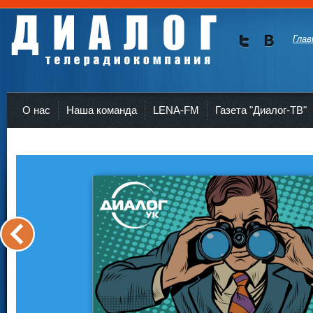
Глав
Мы в
Мы в
Twitte
vKont
Телерадиокомпания Диалог Усть-Кут
r
akte
О нас
Наша команда
LENA-FM
Газета "Диалог-ТВ"
<