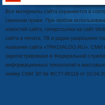
111
Все материалы сайта охраняются в соотв
смежном праве. При любом использован
новостей сайта, гиперссылка на сайт trk
сайта в печати, ТВ и радио разрешено то
названия сайта «TRKDIALOG.RU». СМИ 
зарегистрировано в Федеральной службе 
информационных технологий и массовых
номер СМИ ЭЛ № ФС77-85118 от 10.04.2