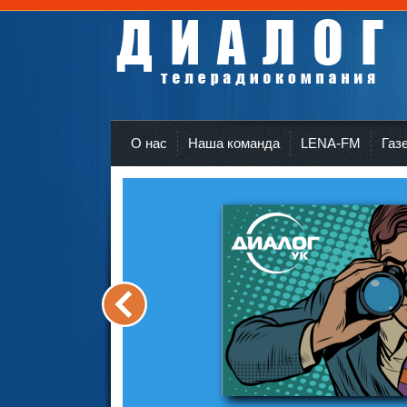
Телерадиокомпания Диалог Усть-Кут
r
О нас
Наша команда
LENA-FM
Газ
<