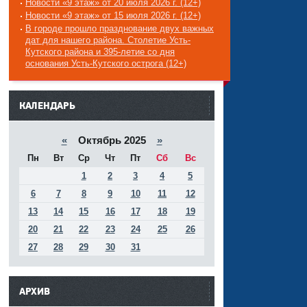
Новости «9 этаж» от 20 июля 2026 г. (12+)
Новости «9 этаж» от 15 июля 2026 г. (12+)
В городе прошло празднование двух важных
дат для нашего района. Столетие Усть-
Кутского района и 395-летие со дня
основания Усть-Кутского острога (12+)
------
КАЛЕНДАРЬ
«
Октябрь 2025
»
Пн
Вт
Ср
Чт
Пт
Сб
Вс
1
2
3
4
5
6
7
8
9
10
11
12
13
14
15
16
17
18
19
20
21
22
23
24
25
26
27
28
29
30
31
АРХИВ