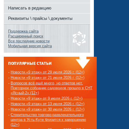
Написать в редакцию
Реквизиты \ прайсы \ документы
Поддержка сайта
Расширенный поиск
Все последние новости
Мобильная версия сайта
ПОПУЛЯРНЫЕ СТАТЬИ
Новости «9 этаж» от 29 июля 2026 г. (12+)
Новости «9 этаж» от 21 июля 2026 г. (12+)
Вопросов всё ещё много, но ответов нет.
Повторное собрание садоводов прошло в СНТ
«Ясный-2» (12+)
Новости «9 этаж» от 9 июля 2026 г. (12+)
Новости «9 этаж» от 13 июля 2026 г. (12+)
Новости «9 этаж» от 30 июля 2026 г. (12+)
Строительство торгово-развлекательного
центра в Усть-Куте близится к завершению
(12+)