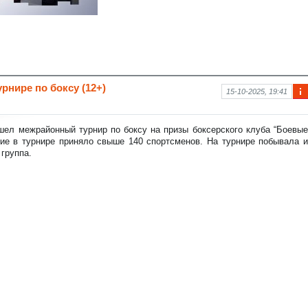
рнире по боксу (12+)
15-10-2025, 19:41
Ин
фо
рм
шел межрайонный турнир по боксу на призы боксерского клуба “Боевые
аци
тие в турнире приняло свыше 140 спортсменов. На турнире побывала и
я к
группа.
нов
ост
и