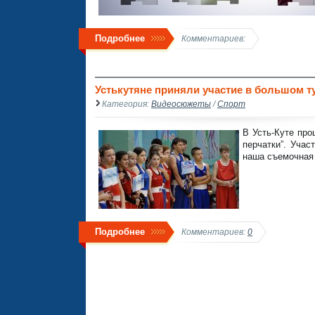
Подробнее
Комментариев:
Устькутяне приняли участие в большом ту
Категория:
Видеосюжеты
/
Спорт
В Усть-Куте про
перчатки”. Учас
наша съемочная 
Подробнее
Комментариев:
0