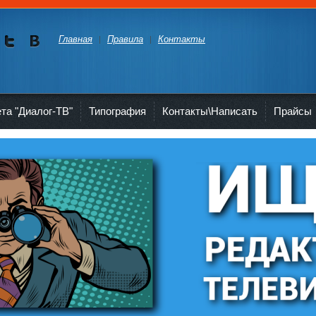
Главная
Правила
Контакты
Мы в
Мы в
Twitte
vKont
akte
ета "Диалог-ТВ"
Типография
Контакты\Написать
Прайсы