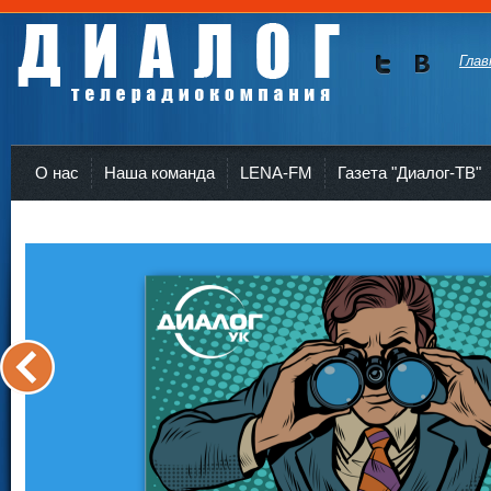
Глав
Мы в
Мы в
Twitte
vKont
Телерадиокомпания Диалог Усть-Кут
r
akte
О нас
Наша команда
LENA-FM
Газета "Диалог-ТВ"
<