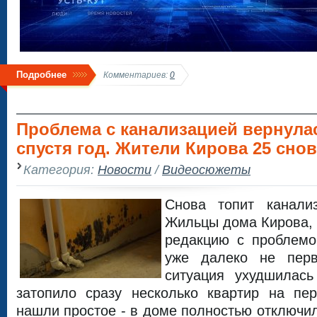
Подробнее
Комментариев:
0
Проблема с канализацией вернула
спустя год. Жители Кирова 25 снов
Категория:
Новости
/
Видеосюжеты
Снова топит канали
Жильцы дома Кирова, 
редакцию с проблемо
уже далеко не пер
ситуация ухудшилас
затопило сразу несколько квартир на пе
нашли простое - в доме полностью отключил