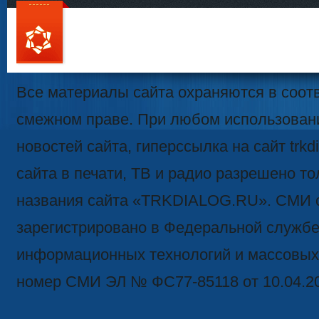
111
Все материалы сайта охраняются в соотв
смежном праве. При любом использован
новостей сайта, гиперссылка на сайт trk
сайта в печати, ТВ и радио разрешено то
названия сайта «TRKDIALOG.RU». СМИ 
зарегистрировано в Федеральной службе 
информационных технологий и массовых
номер СМИ ЭЛ № ФС77-85118 от 10.04.2