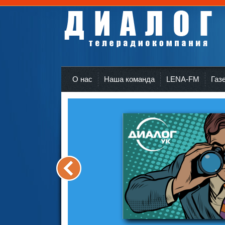
Телерадиокомпания Диалог Усть-Кут
r
О нас
Наша команда
LENA-FM
Газ
<