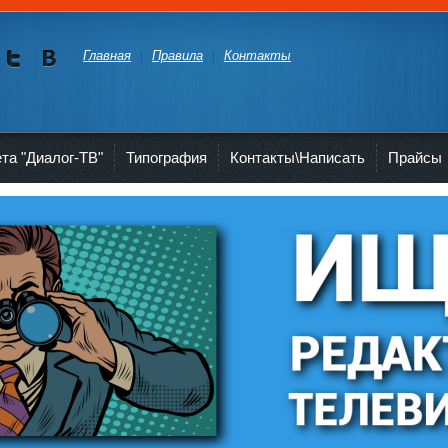
Главная
Правила
Контакты
Мы в
Мы в
Twitte
vKont
akte
ета "Диалог-ТВ"
Типография
Контакты\Написать
Прайсы