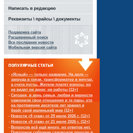
Написать в редакцию
Реквизиты \ прайсы \ документы
Поддержка сайта
Расширенный поиск
Все последние новости
Мобильная версия сайта
ПОПУЛЯРНЫЕ СТАТЬИ
«Ясный» — только название. На деле —
запруда в грязи, трансформатор в мечтах,
а счета пусты. Жители платят взносы, но
не видят ни денег, ни работы (12+)
Сегодня, в день семьи, любви и верности
узаконили свои отношения и те пары, кто
на протяжении десятков лет хранил и
берёг свой маленький мир (12+)
Новости «9 этаж» от 29 июля 2026 г. (12+)
Новости «9 этаж» от 21 июля 2026 г. (12+)
Вопросов всё ещё много, но ответов нет.
Повторное собрание садоводов прошло в