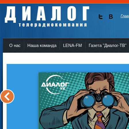
Глав
Мы в
Мы в
Twitte
vKont
Телерадиокомпания Диалог Усть-Кут
r
akte
О нас
Наша команда
LENA-FM
Газета "Диалог-ТВ"
<