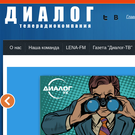
Глав
Мы в
Мы в
Twitte
vKont
Телерадиокомпания Диалог Усть-Кут
r
akte
О нас
Наша команда
LENA-FM
Газета "Диалог-ТВ"
<