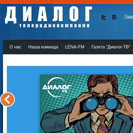
Глав
Мы в
Мы в
Twitte
vKont
Телерадиокомпания Диалог Усть-Кут
r
akte
О нас
Наша команда
LENA-FM
Газета "Диалог-ТВ"
<