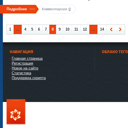
Подробнее
Комментариев:
0
1
...
4
5
6
7
8
9
10
11
12
...
14
Наза
Впер
д
ед
НАВИГАЦИЯ
ОБЛАКО ТЕГ
Главная страница
Регистрация
Новое на сайте
Статистика
Поддержка скрипта
111