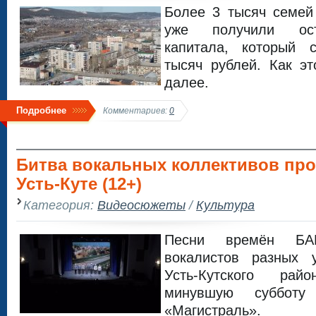
Более 3 тысяч семей
уже получили ост
капитала, который 
тысяч рублей. Как э
далее.
Подробнее
Комментариев:
0
Битва вокальных коллективов пр
Усть-Куте (12+)
Категория:
Видеосюжеты
/
Культура
Песни времён БА
вокалистов разных 
Усть-Кутского ра
минувшую суббот
«Магистраль».