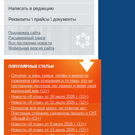
Написать в редакцию
Реквизиты \ прайсы \ документы
Поддержка сайта
Расширенный поиск
Все последние новости
Мобильная версия сайта
ПОПУЛЯРНЫЕ СТАТЬИ
Сегодня, в день семьи, любви и верности
узаконили свои отношения и те пары, кто на
протяжении десятков лет хранил и берёг свой
маленький мир (12+)
Новости «9 этаж» от 29 июля 2026 г. (12+)
Новости «9 этаж» от 21 июля 2026 г. (12+)
Вопросов всё ещё много, но ответов нет.
Повторное собрание садоводов прошло в СНТ
«Ясный-2» (12+)
Новости «9 этаж» от 9 июля 2026 г. (12+)
Новости «9 этаж» от 13 июля 2026 г. (12+)