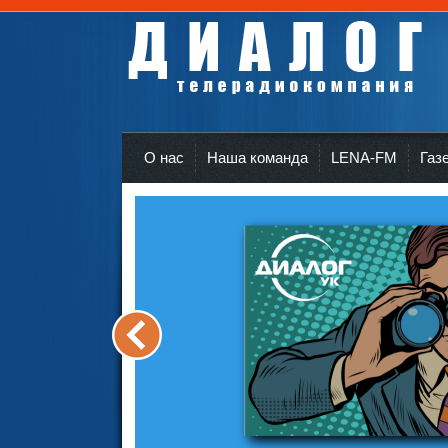
Телерадиокомпания Диалог Усть-Кут
r
О нас
Наша команда
LENA-FM
Газ
<