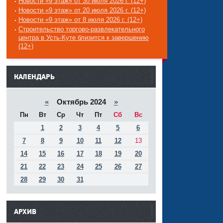
Новости «9 этаж» от 30 июля 2026 г. (12+)
Новости «9 этаж» от 20 июля 2026 г. (12+)
Новости «9 этаж» от 8 июля 2026 г. (12+)
Строительство торгово-развлекательного
центра в Усть-Куте близится к завершению
(12+)
------
КАЛЕНДАРЬ
«
Октябрь 2024
»
Пн
Вт
Ср
Чт
Пт
Сб
Вс
1
2
3
4
5
6
7
8
9
10
11
12
13
14
15
16
17
18
19
20
21
22
23
24
25
26
27
28
29
30
31
АРХИВ