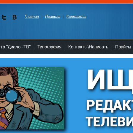
Главная
Правила
Контакты
Мы в
Мы в
Twitte
vKont
akte
ета "Диалог-ТВ"
Типография
Контакты\Написать
Прайсы