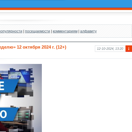
популярности
|
посещаемости
|
комментариям
|
алфавиту
елю» 12 октября 2024 г. (12+)
12-10-2024, 13:20
Ин
фо
рм
аци
я к
нов
ост
и