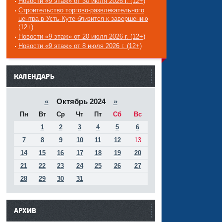
Новости «9 этаж» от 30 июля 2026 г. (12+)
Строительство торгово-развлекательного
центра в Усть-Куте близится к завершению
(12+)
Новости «9 этаж» от 20 июля 2026 г. (12+)
Новости «9 этаж» от 8 июля 2026 г. (12+)
------
КАЛЕНДАРЬ
«
Октябрь 2024
»
Пн
Вт
Ср
Чт
Пт
Сб
Вс
1
2
3
4
5
6
7
8
9
10
11
12
13
14
15
16
17
18
19
20
21
22
23
24
25
26
27
28
29
30
31
АРХИВ