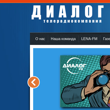
Телерадиокомпания Диалог Усть-Кут
r
О нас
Наша команда
LENA-FM
Газ
<