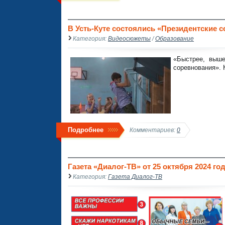
В Усть-Куте состоялись «Президентские с
Категория:
Видеосюжеты
/
Образование
«Быстрее, выше
соревнования».
Подробнее
Комментариев:
0
Газета «Диалог-ТВ» от 25 октября 2024 го
Категория:
Газета Диалог-ТВ