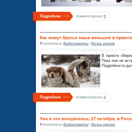
Подробнее
Комментариев:
0
Как живут братья наши меньшие в приюте
Категория:
Видеосюжеты
/
Жизнь города
В приюте «Верн
Пока они не вс
Подробности да
Подробнее
Комментариев:
0
Уже в это воскресенье, 27 октября, в Рос
Категория:
Видеосюжеты
/
Жизнь города