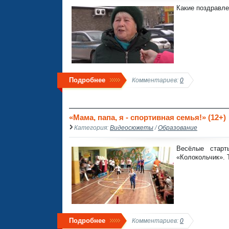
Какие поздравле
Подробнее
Комментариев:
0
«Мама, папа, я - спортивная семья!» (12+)
Категория:
Видеосюжеты
/
Образование
Весёлые стар
«Колокольчик». 
Подробнее
Комментариев:
0