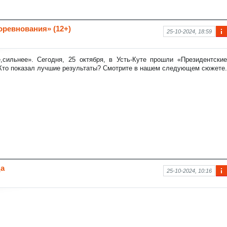
оревнования» (12+)
25-10-2024, 18:59
Ин
фо
рм
,сильнее». Сегодня, 25 октября, в Усть-Куте прошли «Президентские
аци
 Кто показал лучшие результаты? Смотрите в нашем следующем сюжете.
я к
нов
ост
и
да
25-10-2024, 10:16
Ин
фо
рм
аци
я к
нов
ост