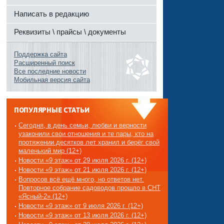
Написать в редакцию
Реквизиты \ прайсы \ документы
Поддержка сайта
Расширенный поиск
Все последние новости
Мобильная версия сайта
ПОПУЛЯРНЫЕ СТАТЬИ
Сегодня, в день семьи, любви и верности
узаконили свои отношения и те пары, кто на
протяжении десятков лет хранил и берёг свой
маленький мир (12+)
Новости «9 этаж» от 29 июля 2026 г. (12+)
Новости «9 этаж» от 21 июля 2026 г. (12+)
Вопросов всё ещё много, но ответов нет.
Повторное собрание садоводов прошло в СНТ
«Ясный-2» (12+)
Новости «9 этаж» от 9 июля 2026 г. (12+)
Новости «9 этаж» от 13 июля 2026 г. (12+)