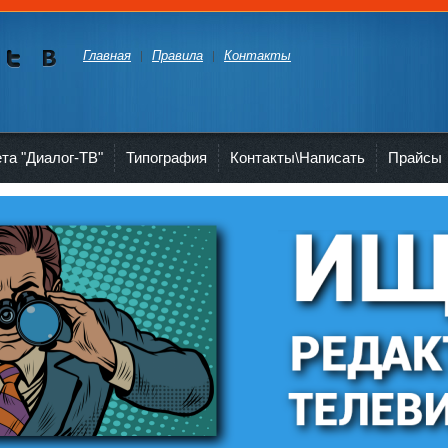
Главная
Правила
Контакты
Мы в
Мы в
Twitte
vKont
akte
ета "Диалог-ТВ"
Типография
Контакты\Написать
Прайсы