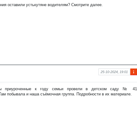
рм
ния оставили устькутяне водителям? Смотрите далее.
аци
я к
нов
ост
и
25-10-2024, 19:01
Ин
фо
рм
ты приуроченные к году семьи провели в детском саду № 41
аци
Там побывала и наша съёмочная группа. Подробности в их материале.
я к
нов
ост
и