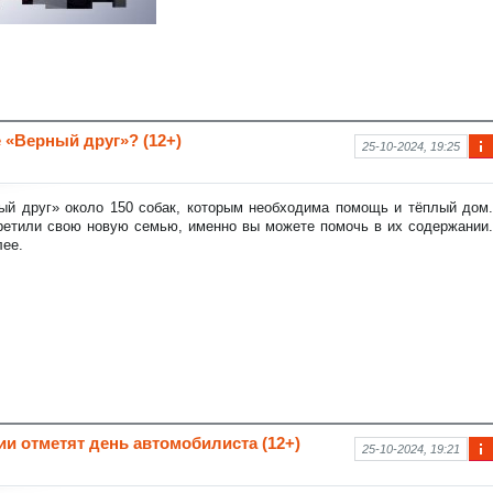
 «Верный друг»? (12+)
25-10-2024, 19:25
Ин
фо
рм
ый друг» около 150 собак, которым необходима помощь и тёплый дом.
аци
третили свою новую семью, именно вы можете помочь в их содержании.
я к
лее.
нов
ост
и
сии отметят день автомобилиста (12+)
25-10-2024, 19:21
Ин
фо