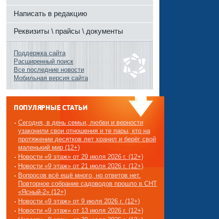
Написать в редакцию
Реквизиты \ прайсы \ документы
Поддержка сайта
Расширенный поиск
Все последние новости
Мобильная версия сайта
ПОПУЛЯРНЫЕ СТАТЬИ
Сегодня, в день семьи, любви и верности
узаконили свои отношения и те пары, кто на
протяжении десятков лет хранил и берёг свой
маленький мир (12+)
Новости «9 этаж» от 29 июля 2026 г. (12+)
Новости «9 этаж» от 21 июля 2026 г. (12+)
Вопросов всё ещё много, но ответов нет.
Повторное собрание садоводов прошло в СНТ
«Ясный-2» (12+)
Новости «9 этаж» от 9 июля 2026 г. (12+)
Новости «9 этаж» от 13 июля 2026 г. (12+)