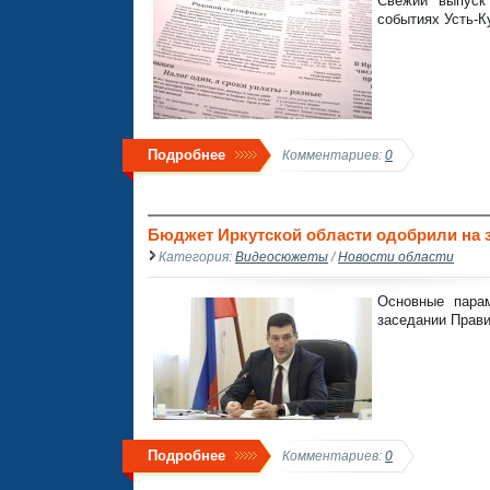
Свежий выпуск
событиях Усть-Ку
Подробнее
Комментариев:
0
Бюджет Иркутской области одобрили на з
Категория:
Видеосюжеты
/
Новости области
Основные пара
заседании Прав
Подробнее
Комментариев:
0