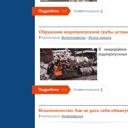
Подробнее
Комментариев:
0
Обрушение водопропускной трубы устран
Категория:
Видеосюжеты
/
Жизнь города
В микрорайоне
водопропускных 
Подробнее
Комментариев:
0
Мошенничество. Как не дать себя обманут
Категория:
Информация