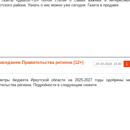
 газеты «Диалог-ТВ» полон статей о самых важных и интересных
аци
тского района. Узнать о них можно уже сегодня. Газета в продаже.
я к
нов
ост
и
аседании Правительства региона (12+)
24-10-2024, 19:30
Ин
фо
рм
метры бюджета Иркутской области на 2025-2027 годы одобрены на
аци
ительства региона. Подробности в следующем сюжете.
я к
нов
ост
и