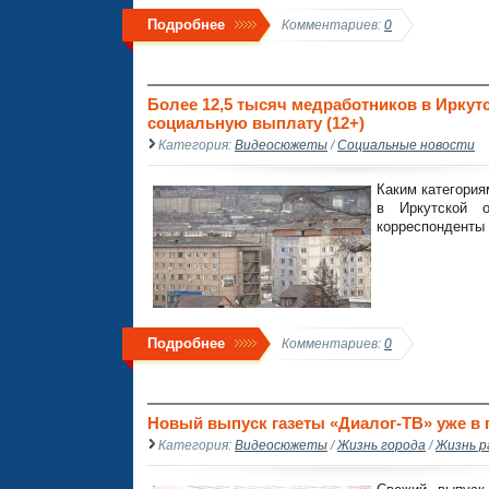
Подробнее
Комментариев:
0
Более 12,5 тысяч медработников в Ирку
социальную выплату (12+)
Категория:
Видеосюжеты
/
Социальные новости
Каким категория
в Иркутской 
корреспонденты
Подробнее
Комментариев:
0
Новый выпуск газеты «Диалог-ТВ» уже в п
Категория:
Видеосюжеты
/
Жизнь города
/
Жизнь р