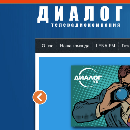
Телерадиокомпания Диалог Усть-Кут
r
О нас
Наша команда
LENA-FM
Газ
<