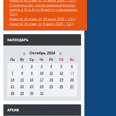
Новости «9 этаж» от 30 июля 2026 г. (12+)
Строительство торгово-развлекательного
центра в Усть-Куте близится к завершению
(12+)
Новости «9 этаж» от 20 июля 2026 г. (12+)
Новости «9 этаж» от 8 июля 2026 г. (12+)
------
КАЛЕНДАРЬ
«
Октябрь 2024
»
Пн
Вт
Ср
Чт
Пт
Сб
Вс
1
2
3
4
5
6
7
8
9
10
11
12
13
14
15
16
17
18
19
20
21
22
23
24
25
26
27
28
29
30
31
АРХИВ