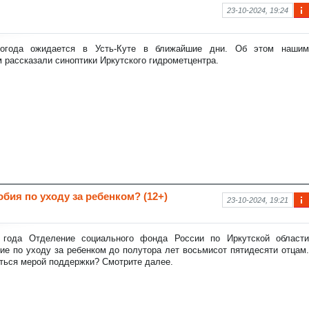
23-10-2024, 19:24
Ин
фо
рм
погода ожидается в Усть-Куте в ближайшие дни. Об этом нашим
аци
 рассказали синоптики Иркутского гидрометцентра.
я к
нов
ост
и
бия по уходу за ребенком? (12+)
23-10-2024, 19:21
Ин
фо
рм
 года Отделение социального фонда России по Иркутской области
аци
ие по уходу за ребенком до полутора лет восьмисот пятидесяти отцам.
я к
ться мерой поддержки? Смотрите далее.
нов
ост
и