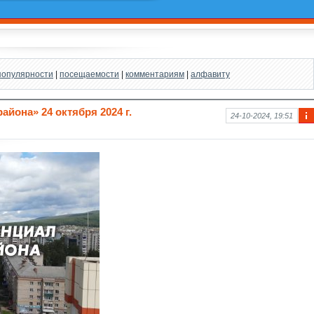
популярности
|
посещаемости
|
комментариям
|
алфавиту
айона» 24 октября 2024 г.
24-10-2024, 19:51
Ин
фо
рм
аци
я к
нов
ост
и