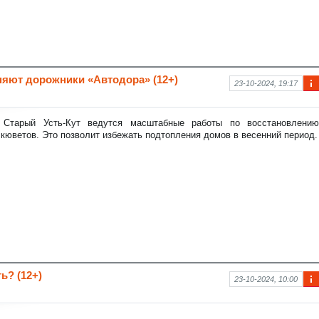
яют дорожники «Автодора» (12+)
23-10-2024, 19:17
Ин
фо
рм
 Старый Усть-Кут ведутся масштабные работы по восстановлению
аци
кюветов. Это позволит избежать подтопления домов в весенний период.
я к
нов
ост
и
ь? (12+)
23-10-2024, 10:00
Ин
фо
рм