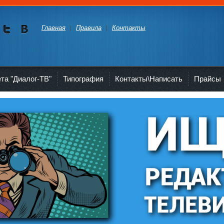
Главная
Правила
Контакты
Мы в
Мы в
Twitte
vKont
akte
ета "Диалог-ТВ"
Типография
Контакты\Написать
Прайсы