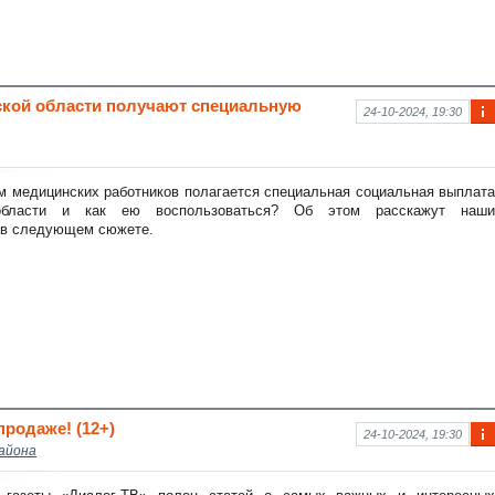
тской области получают специальную
24-10-2024, 19:30
Ин
фо
рм
аци
м медицинских работников полагается специальная социальная выплата
я к
области и как ею воспользоваться? Об этом расскажут наши
нов
 в следующем сюжете.
ост
и
родаже! (12+)
24-10-2024, 19:30
айона
Ин
фо
рм