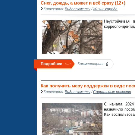
Снег, дождь, а может и всё сразу (12+)
Категория:
Видеосюжеты
/
Жизнь города
Неустойчивая 
корреспондентам
Подробнее
Комментариев:
0
Как получить меру поддержки в виде посо
Категория:
Видеосюжеты
/
Социальные новости
С начала 2024
назначило пособ
Как воспользова