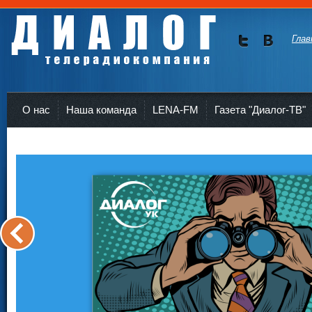
Глав
Мы в
Мы в
Twitte
vKont
Телерадиокомпания Диалог Усть-Кут
r
akte
О нас
Наша команда
LENA-FM
Газета "Диалог-ТВ"
<