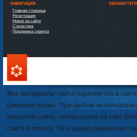
НАВИГАЦИЯ
ОБЛАКО ТЕГ
Главная страница
Регистрация
Новое на сайте
Статистика
Поддержка скрипта
111
Все материалы сайта охраняются в соотв
смежном праве. При любом использован
новостей сайта, гиперссылка на сайт trk
сайта в печати, ТВ и радио разрешено то