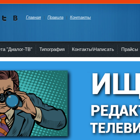
Главная
Правила
Контакты
Мы в
Мы в
Twitte
vKont
akte
ета "Диалог-ТВ"
Типография
Контакты\Написать
Прайсы