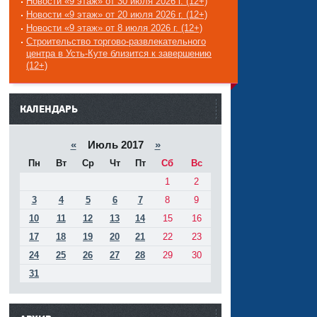
Новости «9 этаж» от 30 июля 2026 г. (12+)
Новости «9 этаж» от 20 июля 2026 г. (12+)
Новости «9 этаж» от 8 июля 2026 г. (12+)
Строительство торгово-развлекательного
центра в Усть-Куте близится к завершению
(12+)
------
КАЛЕНДАРЬ
«
Июль 2017
»
Пн
Вт
Ср
Чт
Пт
Сб
Вс
1
2
3
4
5
6
7
8
9
10
11
12
13
14
15
16
17
18
19
20
21
22
23
24
25
26
27
28
29
30
31