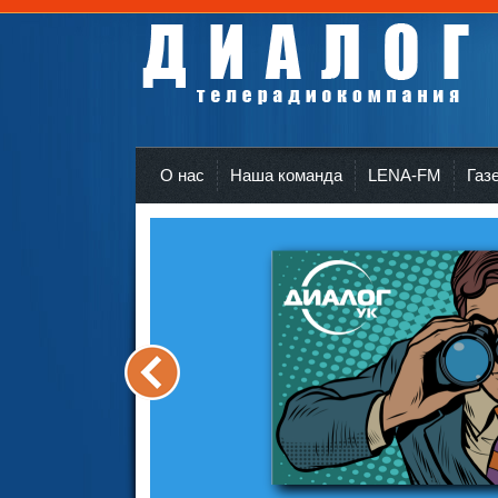
Телерадиокомпания Диалог Усть-Кут
r
О нас
Наша команда
LENA-FM
Газ
<