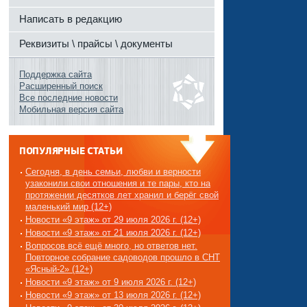
Написать в редакцию
Реквизиты \ прайсы \ документы
Поддержка сайта
Расширенный поиск
Все последние новости
Мобильная версия сайта
ПОПУЛЯРНЫЕ СТАТЬИ
Сегодня, в день семьи, любви и верности
узаконили свои отношения и те пары, кто на
протяжении десятков лет хранил и берёг свой
маленький мир (12+)
Новости «9 этаж» от 29 июля 2026 г. (12+)
Новости «9 этаж» от 21 июля 2026 г. (12+)
Вопросов всё ещё много, но ответов нет.
Повторное собрание садоводов прошло в СНТ
«Ясный-2» (12+)
Новости «9 этаж» от 9 июля 2026 г. (12+)
Новости «9 этаж» от 13 июля 2026 г. (12+)