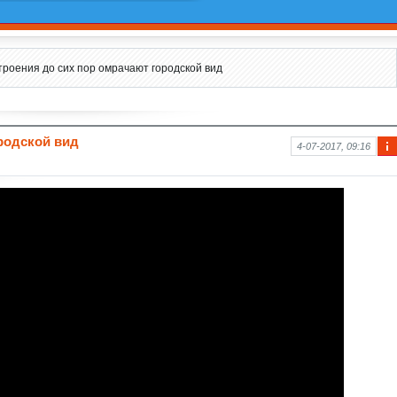
роения до сих пор омрачают городской вид
родской вид
4-07-2017, 09:16
Ин
фо
рм
аци
я к
нов
ост
и