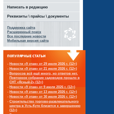
Написать в редакцию
Реквизиты \ прайсы \ документы
Поддержка сайта
Расширенный поиск
Все последние новости
Мобильная версия сайта
ПОПУЛЯРНЫЕ СТАТЬИ
Новости «9 этаж» от 29 июля 2026 г. (12+)
Новости «9 этаж» от 21 июля 2026 г. (12+)
Вопросов всё ещё много, но ответов нет.
Повторное собрание садоводов прошло в
СНТ «Ясный-2» (12+)
Новости «9 этаж» от 9 июля 2026 г. (12+)
Новости «9 этаж» от 13 июля 2026 г. (12+)
Новости «9 этаж» от 30 июля 2026 г. (12+)
Строительство торгово-развлекательного
центра в Усть-Куте близится к завершению
(12+)