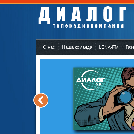
Телерадиокомпания Диалог Усть-Кут
r
О нас
Наша команда
LENA-FM
Газ
<