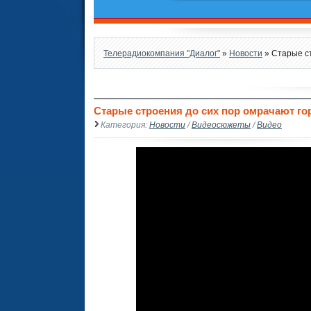
Телерадиокомпания "Диалог"
»
Новости
» Старые ст
Старые строения до сих пор омрачают го
Категория:
Новости
/
Видеосюжеты
/
Видео