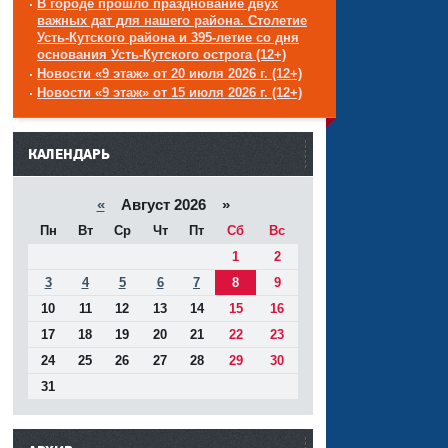
В городе прошло празднование двух
важных дат для нашего района. Столетие
Усть-Кутского района и 395-летие со дня
основания Усть-Кутского острога (12+)
Новости «9 этаж» от 20 июля 2026 г. (12+)
Новости «9 этаж» от 15 июля 2026 г. (12+)
------
КАЛЕНДАРЬ
«
Август 2026 »
Пн
Вт
Ср
Чт
Пт
Сб
Вс
1
2
3
4
5
6
7
8
9
10
11
12
13
14
15
16
17
18
19
20
21
22
23
24
25
26
27
28
29
30
31