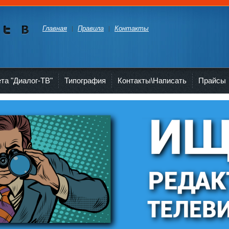
Главная
Правила
Контакты
Мы в
Мы в
Twitte
vKont
akte
ета "Диалог-ТВ"
Типография
Контакты\Написать
Прайсы