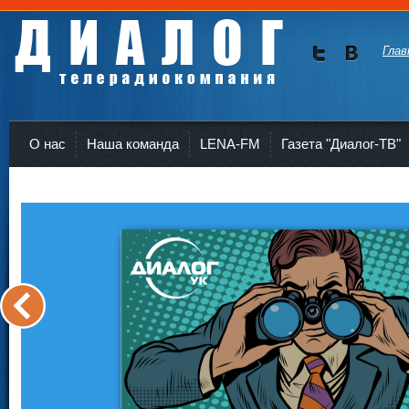
Глав
Мы в
Мы в
Twitte
vKont
Телерадиокомпания Диалог Усть-Кут
r
akte
О нас
Наша команда
LENA-FM
Газета "Диалог-ТВ"
<