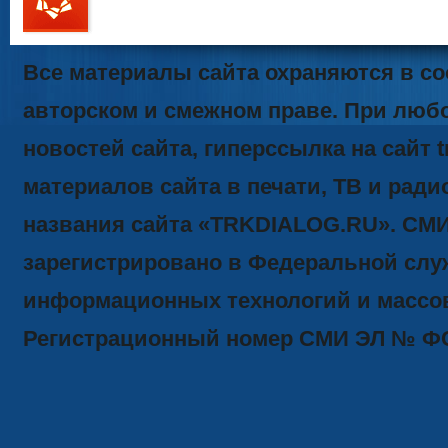
111
Все материалы сайта охраняются в со
авторском и смежном праве. При люб
новостей сайта, гиперссылка на сайт t
материалов сайта в печати, ТВ и ради
названия сайта «TRKDIALOG.RU». СМ
зарегистрировано в Федеральной служ
информационных технологий и массов
Регистрационный номер СМИ ЭЛ № ФС77