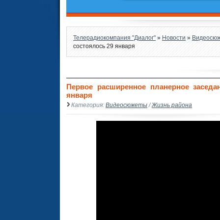
Телерадиокомпания "Диалог"
»
Новости
»
Видеосю
состоялось 29 января
Первое расширенное планерное заседа
января
Категория:
Видеосюжеты
/
Жизнь района