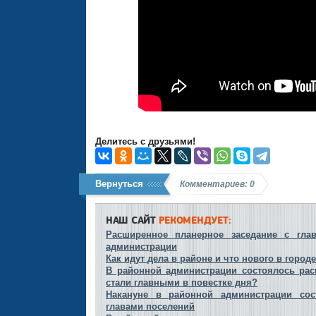
Делитесь с друзьями!
Вернуться
Комментариев: 0
НАШ САЙТ
РЕКОМЕНДУЕТ:
Расширенное планерное заседание с гла
администрации
Как идут дела в районе и что нового в город
В районной администрации состоялось рас
стали главными в повестке дня?
Накануне в районной администрации сос
главами поселений