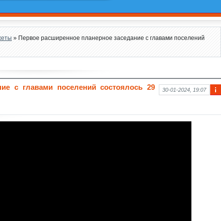
жеты
» Первое расширенное планерное заседание с главами поселений
ние с главами поселений состоялось 29
30-01-2024, 19:07
Ин
фо
рм
аци
я к
нов
ост
и