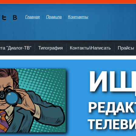
Главная
Правила
Контакты
Мы в
Мы в
Twitte
vKont
akte
ета "Диалог-ТВ"
Типография
Контакты\Написать
Прайсы