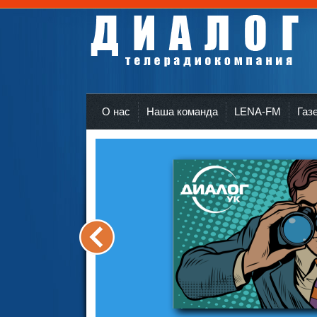
Телерадиокомпания Диалог Усть-Кут
r
О нас
Наша команда
LENA-FM
Газ
<