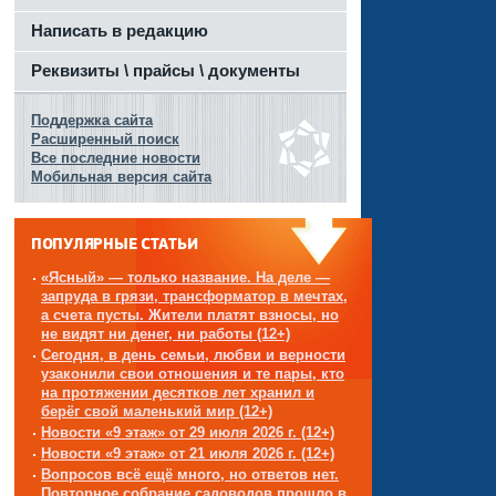
Написать в редакцию
Реквизиты \ прайсы \ документы
Поддержка сайта
Расширенный поиск
Все последние новости
Мобильная версия сайта
ПОПУЛЯРНЫЕ СТАТЬИ
«Ясный» — только название. На деле —
запруда в грязи, трансформатор в мечтах,
а счета пусты. Жители платят взносы, но
не видят ни денег, ни работы (12+)
Сегодня, в день семьи, любви и верности
узаконили свои отношения и те пары, кто
на протяжении десятков лет хранил и
берёг свой маленький мир (12+)
Новости «9 этаж» от 29 июля 2026 г. (12+)
Новости «9 этаж» от 21 июля 2026 г. (12+)
Вопросов всё ещё много, но ответов нет.
Повторное собрание садоводов прошло в