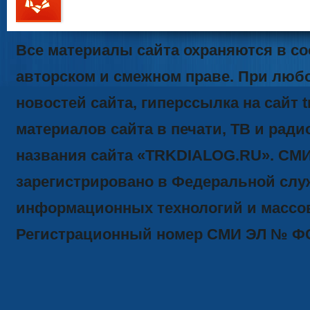
111
Все материалы сайта охраняются в со
авторском и смежном праве. При люб
новостей сайта, гиперссылка на сайт t
материалов сайта в печати, ТВ и ради
названия сайта «TRKDIALOG.RU». СМ
зарегистрировано в Федеральной служ
информационных технологий и массов
Регистрационный номер СМИ ЭЛ № ФС77