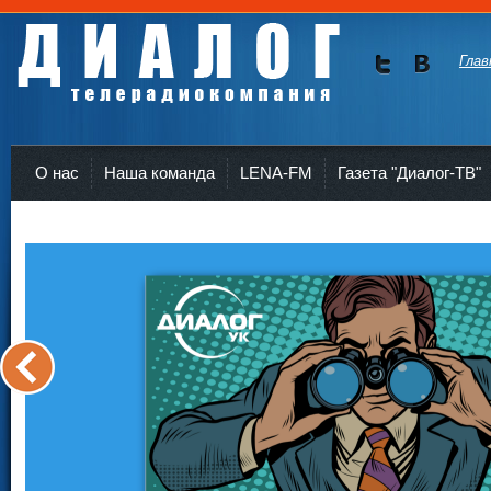
Глав
Мы в
Мы в
Twitte
vKont
Телерадиокомпания Диалог Усть-Кут
r
akte
О нас
Наша команда
LENA-FM
Газета "Диалог-ТВ"
<