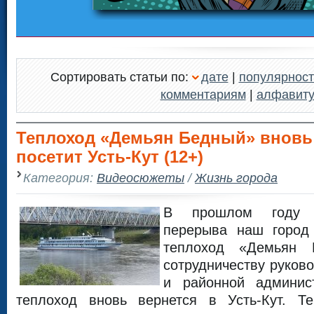
Сортировать статьи по:
дате
|
популярност
комментариям
|
алфавит
Теплоход «Демьян Бедный» вновь
посетит Усть-Кут (12+)
Категория:
Видеосюжеты
/
Жизнь города
В прошлом году п
перерыва наш город
теплоход «Демьян 
сотрудничеству руков
и районной админис
теплоход вновь вернется в Усть-Кут. Т