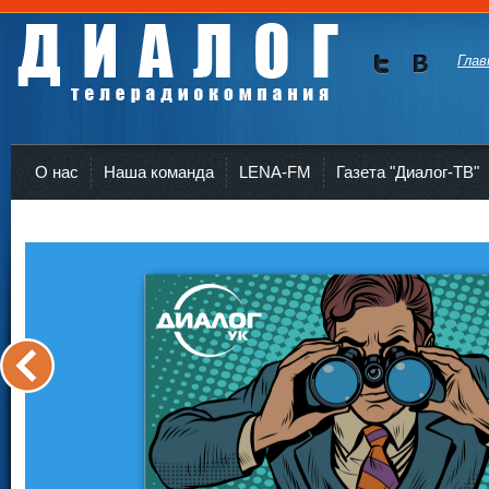
Глав
Мы в
Мы в
Twitte
vKont
Телерадиокомпания Диалог Усть-Кут
r
akte
О нас
Наша команда
LENA-FM
Газета "Диалог-ТВ"
<