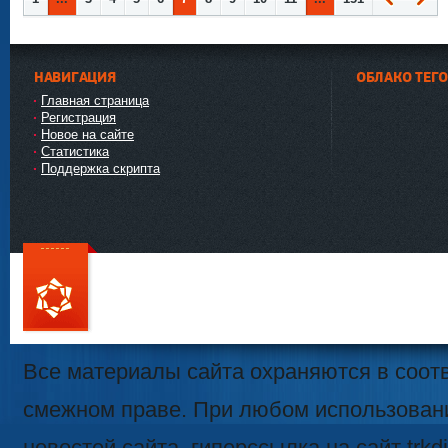
Наза
Впер
д
ед
НАВИГАЦИЯ
ОБЛАКО ТЕГ
Главная страница
Регистрация
Новое на сайте
Статистика
Поддержка скрипта
111
Все материалы сайта охраняются в соотв
смежном праве. При любом использован
новостей сайта, гиперссылка на сайт trk