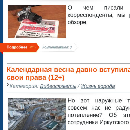
О чем писали
корреспонденты, мы 
обзоре.
Подробнее
Комментариев:
0
Календарная весна давно вступил
свои права (12+)
Категория:
Видеосюжеты
/
Жизнь города
Но вот наружные т
совсем нас не раду
потепление? Об эт
сотрудники Иркутского