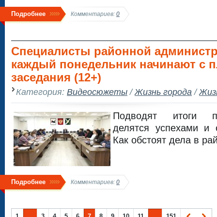
Подробнее
Комментариев:
0
Специалисты районной админист
каждый понедельник начинают с 
заседания (12+)
Категория:
Видеосюжеты
/
Жизнь города
/
Жиз
Подводят итоги п
делятся успехами и 
Как обстоят дела в ра
Подробнее
Комментариев:
0
1
...
3
4
5
6
7
8
9
10
11
...
151