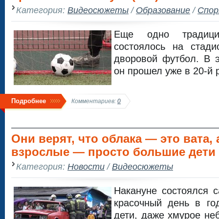
Категория:
Видеосюжеты
/
Образование
/
Спо
Еще одно традици
состоялось на ста
дворовой футбол. В э
он прошел уже в 20-й 
Подробнее
Комментариев:
0
Они верят, что облака — это вата, 
взрослые — просто большие дети 
Категория:
Новости
/
Видеосюжеты
Накануне состоялся 
красочный день в го
дети, даже хмурое не