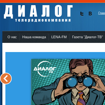
Глав
Мы в
Мы в
Twitte
vKont
Телерадиокомпания Диалог Усть-Кут
r
akte
О нас
Наша команда
LENA-FM
Газета "Диалог-ТВ"
<