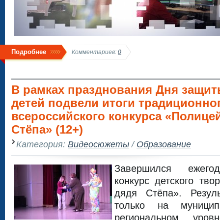
Подробнее
Комментариев:
0
В рамках празднования Дня защи
детей подвели итоги традиционно
всероссийского конкурса «Полице
Стёпа» (12+)
Категория:
Видеосюжеты
/
Образование
Завершился ежегод
конкурс детского тво
дядя Стёпа». Резул
только на муници
региональном уро