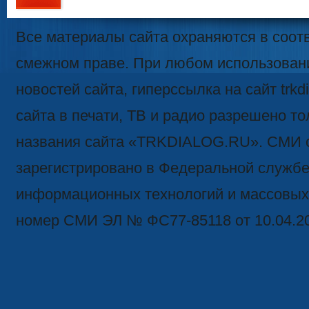
111
Все материалы сайта охраняются в соотв
смежном праве. При любом использован
новостей сайта, гиперссылка на сайт trk
сайта в печати, ТВ и радио разрешено то
названия сайта «TRKDIALOG.RU». СМИ 
зарегистрировано в Федеральной службе 
информационных технологий и массовых
номер СМИ ЭЛ № ФС77-85118 от 10.04.2