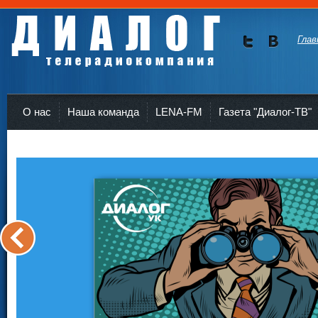
Глав
Мы в
Мы в
Twitte
vKont
Телерадиокомпания Диалог Усть-Кут
r
akte
О нас
Наша команда
LENA-FM
Газета "Диалог-ТВ"
<