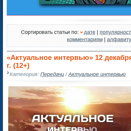
Сортировать статьи по:
дате
|
популярност
комментариям
|
алфавит
«Актуальное интервью» 12 декабря
г. (12+)
Категория:
Передачи
/
Актуальное интервью