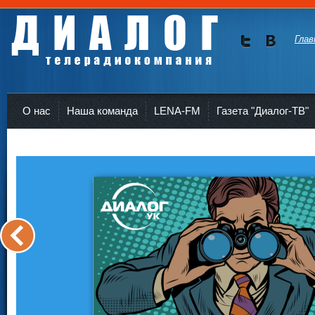
Глав
Мы в
Мы в
Twitte
vKont
Телерадиокомпания Диалог Усть-Кут
r
akte
О нас
Наша команда
LENA-FM
Газета "Диалог-ТВ"
<