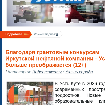
Подробнее
Комментариев:
0
Благодаря грантовым конкурсам
Иркутской нефтяной компании - Ус
больше преображается (12+)
Категория:
Видеосюжеты
/
Жизнь города
В Усть-Куте в 2026 г
современных прост
подростков. Новые
образовательные к