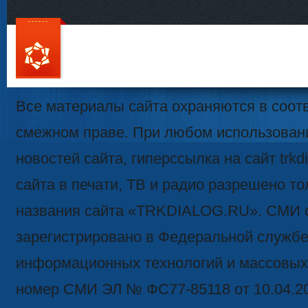
111
Все материалы сайта охраняются в соотв
смежном праве. При любом использован
новостей сайта, гиперссылка на сайт trk
сайта в печати, ТВ и радио разрешено то
названия сайта «TRKDIALOG.RU». СМИ 
зарегистрировано в Федеральной службе 
информационных технологий и массовых
номер СМИ ЭЛ № ФС77-85118 от 10.04.2