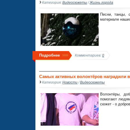
Категория:
Видеосюжеты
/
Жизнь города
Песни, танцы, 
материале наших
Подробнее
Комментариев:
0
Самых активных волонтёров наградили в
Категория:
Новости
/
Видеосюжеты
Волонтёры, доб
помогают людям
сюжет - о добро