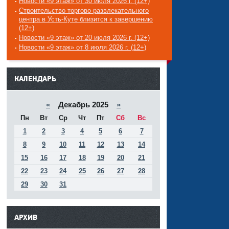
Новости «9 этаж» от 30 июля 2026 г. (12+)
Строительство торгово-развлекательного
центра в Усть-Куте близится к завершению
(12+)
Новости «9 этаж» от 20 июля 2026 г. (12+)
Новости «9 этаж» от 8 июля 2026 г. (12+)
------
КАЛЕНДАРЬ
«
Декабрь 2025
»
Пн
Вт
Ср
Чт
Пт
Сб
Вс
1
2
3
4
5
6
7
8
9
10
11
12
13
14
15
16
17
18
19
20
21
22
23
24
25
26
27
28
29
30
31
АРХИВ