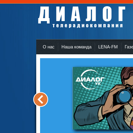
Телерадиокомпания Диалог Усть-Кут
r
О нас
Наша команда
LENA-FM
Газ
<