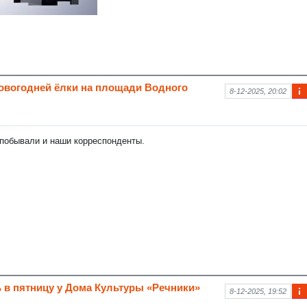
новогодней ёлки на площади Водного
8-12-2025, 20:02
Ин
фо
рм
аци
побывали и наши корреспонденты.
я к
нов
ост
и
 в пятницу у Дома Культуры «Речники»
8-12-2025, 19:52
Ин