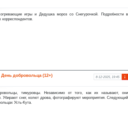
фо
рм
аци
согревающие игры и Дедушка мороз со Снегурочкой. Подробности в
я к
 корреспондентов.
нов
ост
и
 День добровольца (12+)
8-12-2025, 19:45
Ин
фо
рм
ровольцы, тимуровцы. Независимо от того, как их называют, они
аци
. Убирают снег, колют дрова, фотографируют мероприятия. Следующий
я к
вольцах Усть-Кута.
нов
ост
и