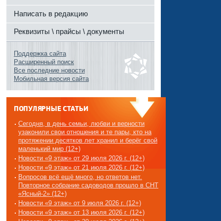
Написать в редакцию
Реквизиты \ прайсы \ документы
Поддержка сайта
Расширенный поиск
Все последние новости
Мобильная версия сайта
ПОПУЛЯРНЫЕ СТАТЬИ
Сегодня, в день семьи, любви и верности
узаконили свои отношения и те пары, кто на
протяжении десятков лет хранил и берёг свой
маленький мир (12+)
Новости «9 этаж» от 29 июля 2026 г. (12+)
Новости «9 этаж» от 21 июля 2026 г. (12+)
Вопросов всё ещё много, но ответов нет.
Повторное собрание садоводов прошло в СНТ
«Ясный-2» (12+)
Новости «9 этаж» от 9 июля 2026 г. (12+)
Новости «9 этаж» от 13 июля 2026 г. (12+)