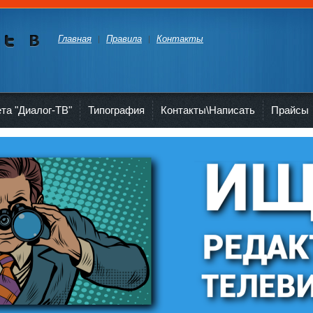
Главная
Правила
Контакты
Мы в
Мы в
Twitte
vKont
akte
ета "Диалог-ТВ"
Типография
Контакты\Написать
Прайсы