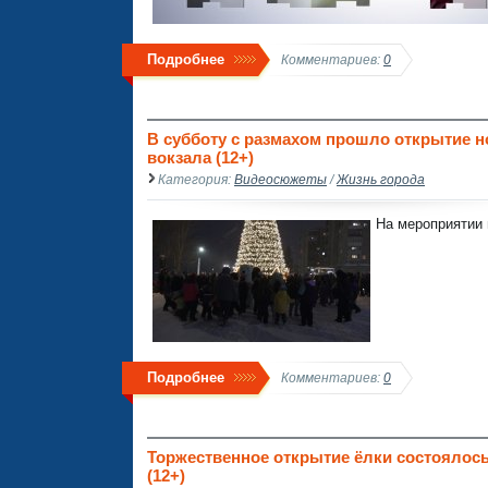
Подробнее
Комментариев:
0
В субботу с размахом прошло открытие 
вокзала (12+)
Категория:
Видеосюжеты
/
Жизнь города
На мероприятии 
Подробнее
Комментариев:
0
Торжественное открытие ёлки состоялось
(12+)