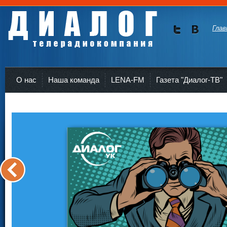
Глав
Мы в
Мы в
Twitte
vKont
Телерадиокомпания Диалог Усть-Кут
r
akte
О нас
Наша команда
LENA-FM
Газета "Диалог-ТВ"
<