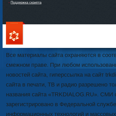
Поддержка скрипта
111
Все материалы сайта охраняются в соотв
смежном праве. При любом использован
новостей сайта, гиперссылка на сайт trk
сайта в печати, ТВ и радио разрешено то
названия сайта «TRKDIALOG.RU». СМИ 
зарегистрировано в Федеральной службе 
информационных технологий и массовых