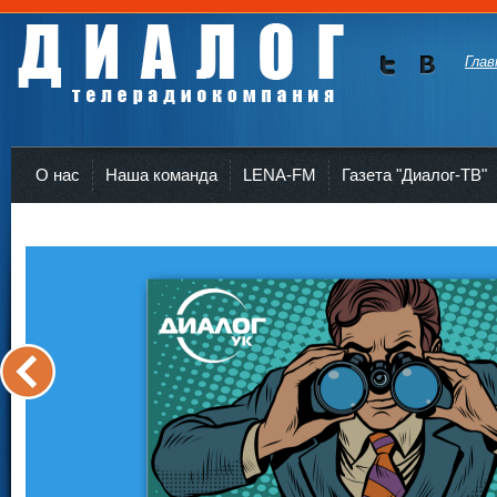
Глав
Мы в
Мы в
Twitte
vKont
Телерадиокомпания Диалог Усть-Кут
r
akte
О нас
Наша команда
LENA-FM
Газета "Диалог-ТВ"
<