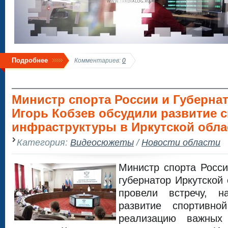
Подробнее
Комментариев:
0
Министр спорта России и Губерна
Игорь Кобзев обсудили развитие 
инфраструктуры в Иркутской облас
Категория:
Видеосюжеты
/
Новости области
Министр спорта Росс
губернатор Иркутской
провели встречу, н
развитие спортивно
реализацию важных