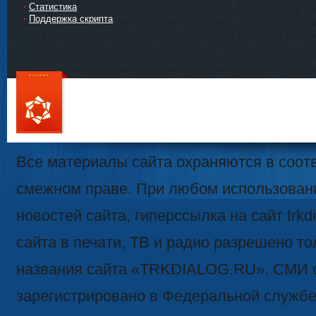
Статистика
Поддержка скрипта
111
Все материалы сайта охраняются в соотв
смежном праве. При любом использован
новостей сайта, гиперссылка на сайт trk
сайта в печати, ТВ и радио разрешено то
названия сайта «TRKDIALOG.RU». СМИ 
зарегистрировано в Федеральной службе 