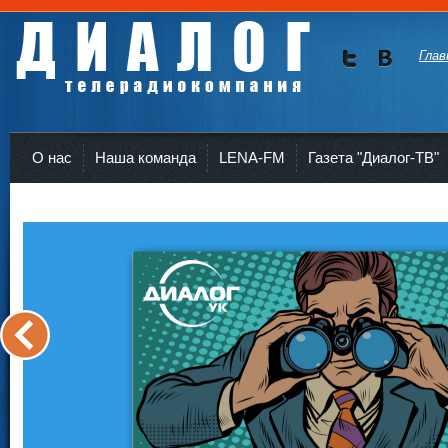
Глав
Мы в
Мы в
Twitte
vKont
Телерадиокомпания Диалог Усть-Кут
r
akte
О нас
Наша команда
LENA-FM
Газета "Диалог-ТВ"
<