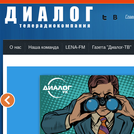
Глав
Мы в
Мы в
Twitte
vKont
Телерадиокомпания Диалог Усть-Кут
r
akte
О нас
Наша команда
LENA-FM
Газета "Диалог-ТВ"
<