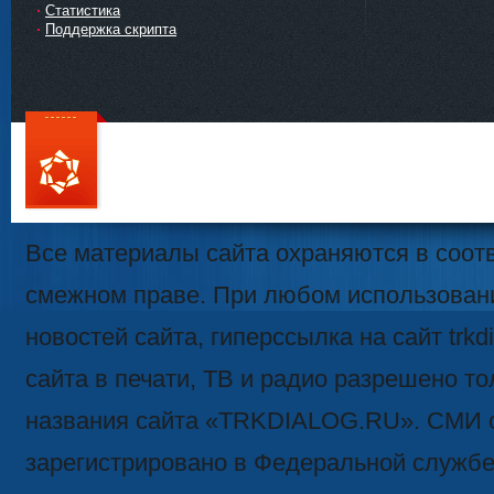
Статистика
Поддержка скрипта
111
Все материалы сайта охраняются в соотв
смежном праве. При любом использован
новостей сайта, гиперссылка на сайт trk
сайта в печати, ТВ и радио разрешено то
названия сайта «TRKDIALOG.RU». СМИ 
зарегистрировано в Федеральной службе 