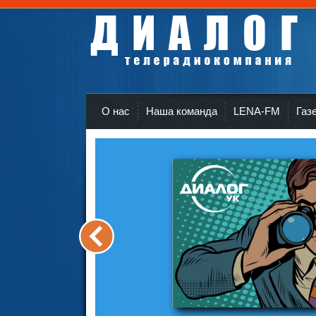
Телерадиокомпания Диалог Усть-Кут
r
О нас
Наша команда
LENA-FM
Газ
<