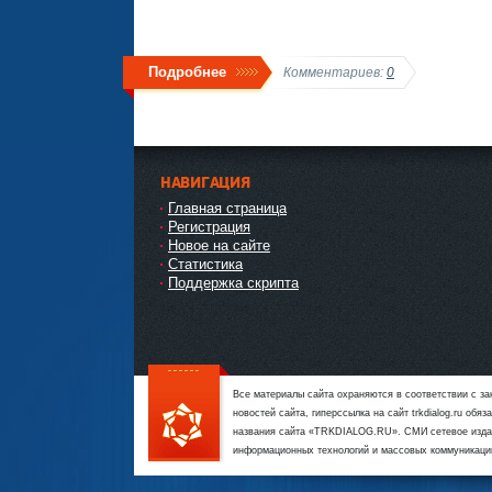
Подробнее
Комментариев:
0
НАВИГАЦИЯ
Главная страница
Регистрация
Новое на сайте
Статистика
Поддержка скрипта
Все материалы сайта охраняются в соответствии с з
новостей сайта, гиперссылка на сайт trkdialog.ru об
названия сайта «TRKDIALOG.RU». СМИ сетевое издан
информационных технологий и массовых коммуникаци
111