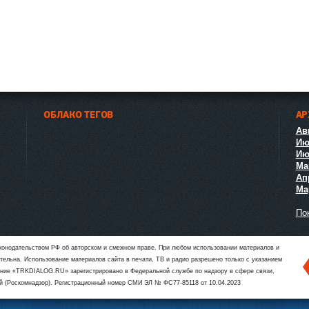
ОБЛАКО ТЕГОВ
АР
Авг
Ию
Ию
Ма
Ап
Мар
Пок
аконодательством РФ об авторском и смежном праве. При любом использовании материалов и
язательна. Использование материалов сайта в печати, ТВ и радио разрешено только с указанием
ие «TRKDIALOG.RU» зарегистрировано в Федеральной службе по надзору в сфере связи,
й (Роскомнадзор). Регистрационный номер СМИ ЭЛ № ФС77-85118 от 10.04.2023