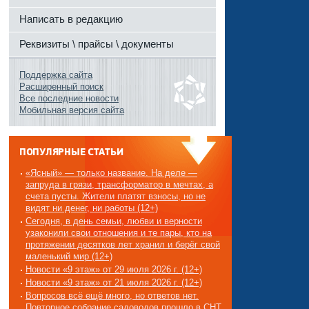
Написать в редакцию
Реквизиты \ прайсы \ документы
Поддержка сайта
Расширенный поиск
Все последние новости
Мобильная версия сайта
ПОПУЛЯРНЫЕ СТАТЬИ
«Ясный» — только название. На деле —
запруда в грязи, трансформатор в мечтах, а
счета пусты. Жители платят взносы, но не
видят ни денег, ни работы (12+)
Сегодня, в день семьи, любви и верности
узаконили свои отношения и те пары, кто на
протяжении десятков лет хранил и берёг свой
маленький мир (12+)
Новости «9 этаж» от 29 июля 2026 г. (12+)
Новости «9 этаж» от 21 июля 2026 г. (12+)
Вопросов всё ещё много, но ответов нет.
Повторное собрание садоводов прошло в СНТ