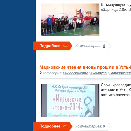
В минувшую су
«Зарница 2.0». 
Подробнее
Комментариев:
0
Марковские чтения вновь прошли в Усть-
Категория:
Видеосюжеты
/
Культура
/
Образовани
Свои краеведче
чтениях в Усть-
вот, что рассказ
Подробнее
Комментариев:
0