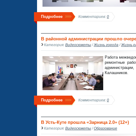
Подробнее
Комментариев:
0
В районной администрации прошло очере
Категория:
Видеосюжеты
/
Жизнь города
/
Жизнь р
Работа межведом
ремонтные рабо
администрации, 
Калашников.
Подробнее
Комментариев:
0
В Усть-Куте прошла «Зарница 2.0» (12+)
Категория:
Видеосюжеты
/
Образование