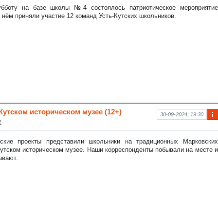
рм
бботу на базе школы №4 состоялось патриотическое мероприятие
аци
В нём приняли участие 12 команд Усть-Кутских школьников.
я к
нов
ост
и
Кутском историческом музее (12+)
30-09-2024, 19:30
е
Ин
фо
рм
ские проекты представили школьники на традиционных Марковских
аци
Кутском историческом музее. Наши корреспонденты побывали на месте и
я к
ывают.
нов
ост
и