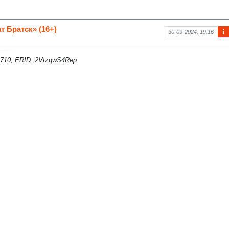
 Братск» (16+)
30-09-2024, 19:16
Ин
фо
рм
710; ERID: 2VtzqwS4Rep.
аци
я к
нов
ост
и