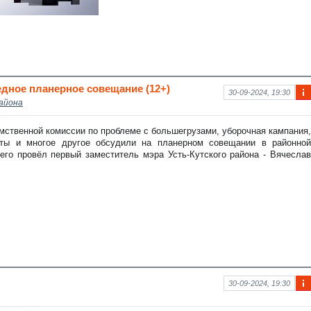
дное планерное совещание (12+)
30-09-2024, 19:30
айона
Ин
фо
рм
ственной комиссии по проблеме с большегрузами, уборочная кампания,
аци
ты и многое другое обсудили на планерном совещании в районной
я к
его провёл первый заместитель мэра Усть-Кутского района - Вячеслав
нов
ост
и
30-09-2024, 19:30
Ин
фо