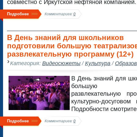
совместно с Иркутской нефтяной компанией.
Подробнее
Комментариев:
0
В День знаний для школьников
подготовили большую театрализо
развлекательную программу (12+)
Категория:
Видеосюжеты
/
Культура
/
Образов
В День знаний для шк
большую теат
развлекательную пр
культурно-досуговом 
Подробности смотрите
Подробнее
Комментариев:
0