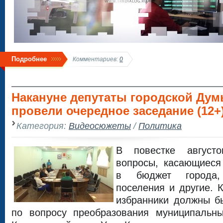
Подробнее
Комментариев:
0
Накануне депутаты городской Ду
провели очередное заседание (12+
Категория:
Видеосюжеты
/
Политика
В повестке август
вопросы, касающиеся
в бюджет города,
поселения и другие. 
избранники должны б
по вопросу преобразования муниципальны