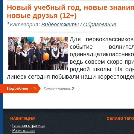
Новый учебный год, новые знания
новые друзья (12+)
Категория:
Видеосюжеты
/
Образование
Для первокласснико
событие волни
одиннадцатиклассник
ведь совсем скоро пр
родной школы. На од
линеек сегодня побывали наши корреспонде
Подробнее
Комментариев:
0
НАВИГАЦИЯ
ОБЛАКО ТЕГ
Главная страница
Регистрация