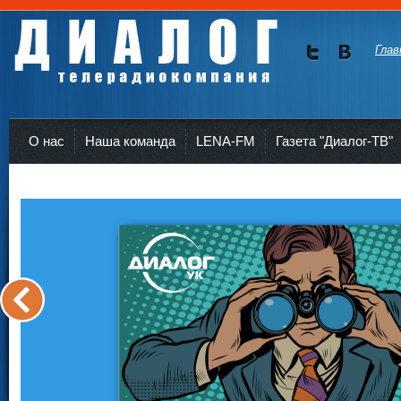
Глав
Мы в
Мы в
Twitte
vKont
Телерадиокомпания Диалог Усть-Кут
r
akte
О нас
Наша команда
LENA-FM
Газета "Диалог-ТВ"
<