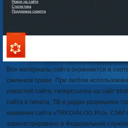
Новое на сайте
Статистика
Поддержка скрипта
111
Все материалы сайта охраняются в соотв
смежном праве. При любом использован
новостей сайта, гиперссылка на сайт trk
сайта в печати, ТВ и радио разрешено то
названия сайта «TRKDIALOG.RU». СМИ 
зарегистрировано в Федеральной службе 