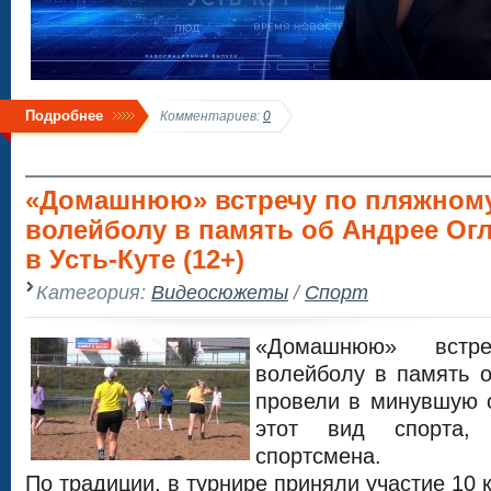
Подробнее
Комментариев:
0
«Домашнюю» встречу по пляжном
волейболу в память об Андрее Ог
в Усть-Куте (12+)
Категория:
Видеосюжеты
/
Спорт
«Домашнюю» встр
волейболу в память 
провели в минувшую с
этот вид спорта,
спортсмена.
По традиции, в турнире приняли участие 10 