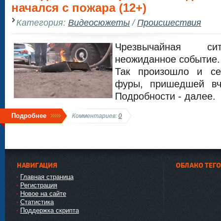
начался с пожара (12+)
Категория:
Видеосюжеты
/
Происшествия
Чрезвычайная сит
неожиданное событие.
Так произошло и се
фуры, пришедшей вч
Подробности - далее.
Подробнее
Комментариев:
0
НАВИГАЦИЯ
ОБЛАКО ТЕГ
Главная страница
Регистрация
Новое на сайте
Статистика
Поддержка скрипта