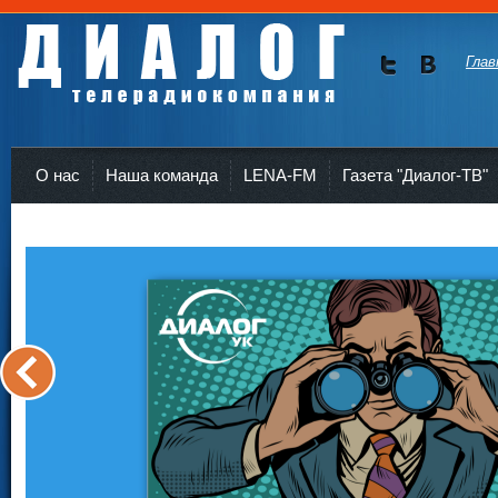
Глав
Мы в
Мы в
Twitte
vKont
Телерадиокомпания Диалог Усть-Кут
r
akte
О нас
Наша команда
LENA-FM
Газета "Диалог-ТВ"
<