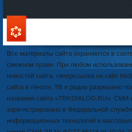
111
Все материалы сайта охраняются в соотв
смежном праве. При любом использован
новостей сайта, гиперссылка на сайт trk
сайта в печати, ТВ и радио разрешено то
названия сайта «TRKDIALOG.RU». СМИ 
зарегистрировано в Федеральной службе 
информационных технологий и массовых
номер СМИ ЭЛ № ФС77-85118 от 10.04.2