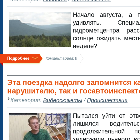
Начало августа, а 
удивлять. Специа
гидрометцентра рас
солнце ожидать мест
неделе?
Подробнее
Комментариев:
0
Эта поездка надолго запомнится к
нарушителю, так и госавтоинспект
Категория:
Видеосюжеты
/
Происшествия
Пытался уйти от отв
лишился водитель
продолжительной п
задержали пьяного в