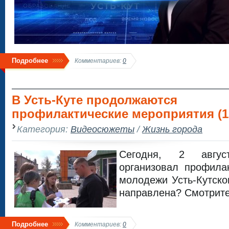
Подробнее
Комментариев:
0
В Усть-Куте продолжаются
профилактические мероприятия (1
Категория:
Видеосюжеты
/
Жизнь города
Сегодня, 2 авгу
организовал профила
молодежи Усть-Кутско
направлена? Смотрите
Подробнее
Комментариев:
0