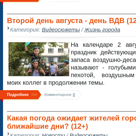
Второй день августа - день ВДВ (12
Категория:
Видеосюжеты
/
Жизнь города
На календаре 2 авг
праздник действующ
запаса воздушно-дес
называют - голубыми
пехотой, воздушны
моих коллег в продолжении темы.
Подробнее
Комментариев:
0
Какая погода ожидает жителей гор
ближайшие дни? (12+)
Категория:
Новости
/
Видеосюжеты