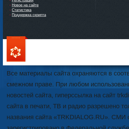
Регистрация
Новое на сайте
Статистика
Поддержка скрипта
111
Все материалы сайта охраняются в соотв
смежном праве. При любом использован
новостей сайта, гиперссылка на сайт trk
сайта в печати, ТВ и радио разрешено то
названия сайта «TRKDIALOG.RU». СМИ 
зарегистрировано в Федеральной службе 