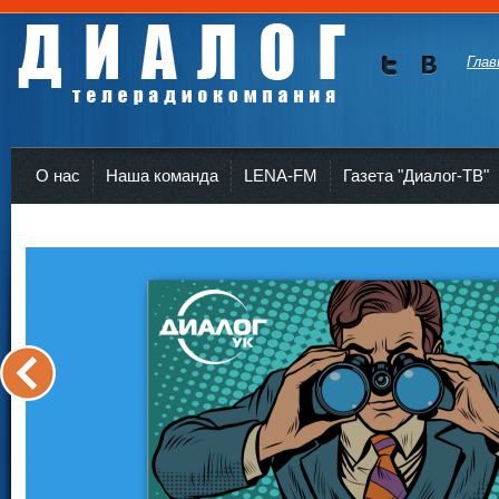
Глав
Мы в
Мы в
Twitte
vKont
Телерадиокомпания Диалог Усть-Кут
r
akte
О нас
Наша команда
LENA-FM
Газета "Диалог-ТВ"
<