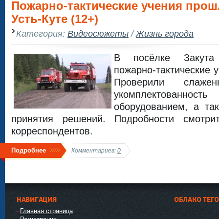
Пожарно-тактические учения прош
Усть-Куте (12+)
Категория:
Видеосюжеты
/
Жизнь города
В посёлке Закута
пожарно-тактические 
Проверили слаже
укомплектованно
оборудованием, а та
принятия решений. Подробности смотр
корреспондентов.
Подробнее
Комментариев:
0
НАВИГАЦИЯ
ОБЛАКО ТЕГ
Главная страница