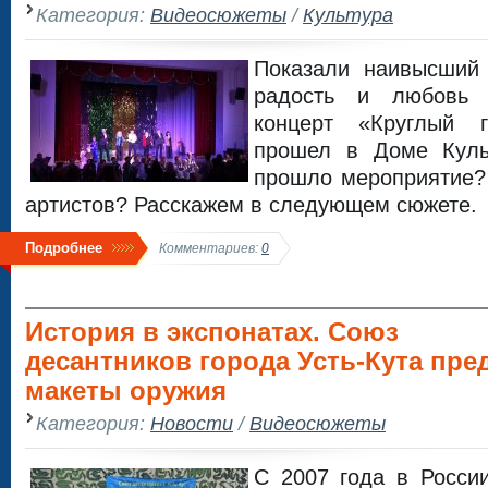
Категория:
Видеосюжеты
/
Культура
Показали наивысший
радость и любовь 
концерт «Круглый г
прошел в Доме Куль
прошло мероприятие? 
артистов? Расскажем в следующем сюжете.
Подробнее
Комментариев:
0
История в экспонатах. Союз
десантников города Усть-Кута пре
макеты оружия
Категория:
Новости
/
Видеосюжеты
С 2007 года в Росси