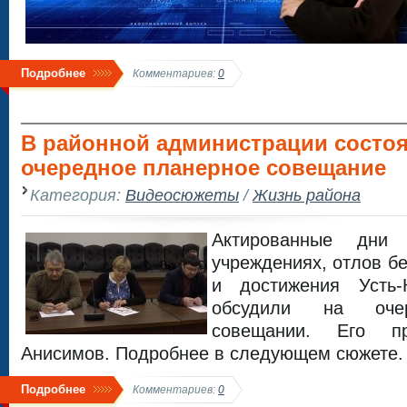
Подробнее
Комментариев:
0
В районной администрации состо
очередное планерное совещание
Категория:
Видеосюжеты
/
Жизнь района
Актированные дни 
учреждениях, отлов б
и достижения Усть-
обсудили на оче
совещании. Его п
Анисимов. Подробнее в следующем сюжете.
Подробнее
Комментариев:
0