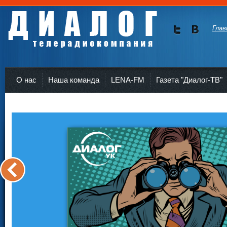
Глав
Мы в
Мы в
Twitte
vKont
Телерадиокомпания Диалог Усть-Кут
r
akte
О нас
Наша команда
LENA-FM
Газета "Диалог-ТВ"
<