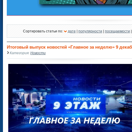
Сортировать статьи по:
дате
|
популярности
|
посещаемости
Итоговый выпуск новостей «Главное за неделю» 9 декабр
Категория:
Новости