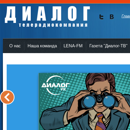
Глав
Мы в
Мы в
Twitte
vKont
Телерадиокомпания Диалог Усть-Кут
r
akte
О нас
Наша команда
LENA-FM
Газета "Диалог-ТВ"
<