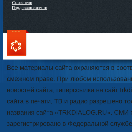
Статистика
Поддержка скрипта
111
Все материалы сайта охраняются в соотв
смежном праве. При любом использован
новостей сайта, гиперссылка на сайт trk
сайта в печати, ТВ и радио разрешено то
названия сайта «TRKDIALOG.RU». СМИ 
зарегистрировано в Федеральной службе 