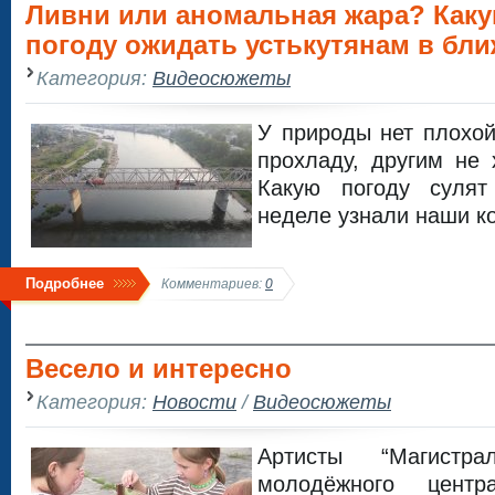
Ливни или аномальная жара? Как
погоду ожидать устькутянам в бл
Категория:
Видеосюжеты
У природы нет плохо
прохладу, другим не 
Какую погоду сулят
неделе узнали наши к
Подробнее
Комментариев:
0
Весело и интересно
Категория:
Новости
/
Видеосюжеты
Артисты “Магистр
молодёжного цент