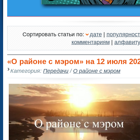
Сортировать статьи по:
дате
|
популярност
комментариям
|
алфавит
«О районе с мэром» на 12 июля 202
Категория:
Передачи
/
О районе с мэром