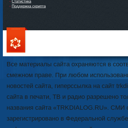
Статистика
Поддержка скрипта
111
Все материалы сайта охраняются в соотв
смежном праве. При любом использован
новостей сайта, гиперссылка на сайт trk
сайта в печати, ТВ и радио разрешено то
названия сайта «TRKDIALOG.RU». СМИ 
зарегистрировано в Федеральной службе 