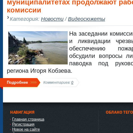
муниципалитетах продолжают раб
комиссии
Категория:
Новости
/
Видеосюжеты
На заседании комисс
и ликвидации чрезв
обеспечению пожа
обсудили вопросы ли
паводка под руково
региона Игоря Кобзева.
Подробнее
Комментариев:
0
НАВИГАЦИЯ
ОБЛАКО ТЕГ
Главная страница
Регистрация
Новое на сайте