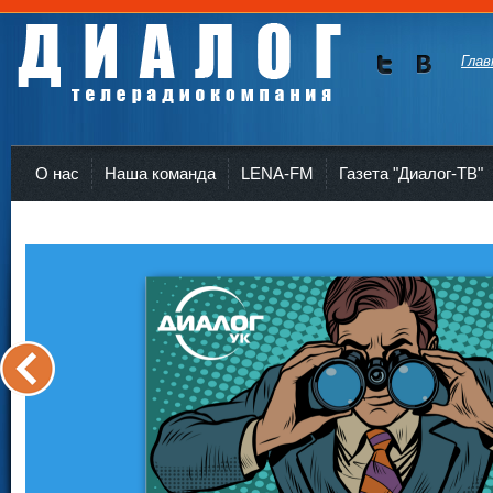
Глав
Мы в
Мы в
Twitte
vKont
Телерадиокомпания Диалог Усть-Кут
r
akte
О нас
Наша команда
LENA-FM
Газета "Диалог-ТВ"
<