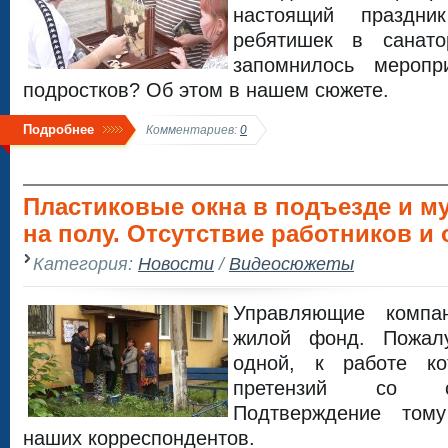
настоящий праздн
ребятишек в санато
запомнилось мероп
подростков? Об этом в нашем сюжете.
Подробнее
Комментариев:
0
Пластиковые окна в подъезде и м
на полу. Отсутствие работников и 
Категория:
Новости
/
Видеосюжеты
Управляющие компа
жилой фонд. Пожал
одной, к работе к
претензий со с
Подтверждение том
наших корреспондентов.