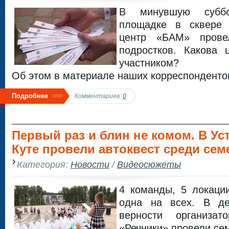
В минувшую суббо
площадке в сквере
центр «БАМ» прове
подростков. Какова 
участником?
Об этом в материале наших корреспонденто
Подробнее
Комментариев:
0
Первый раз и блин не комом. В Ус
Куте провели автоквест среди се
Категория:
Новости
/
Видеосюжеты
4 команды, 5 локаци
одна на всех. В д
верности организа
«Речники» провели се