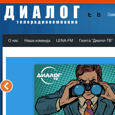
Глав
Мы в
Мы в
Twitte
vKont
Телерадиокомпания Диалог Усть-Кут
r
akte
О нас
Наша команда
LENA-FM
Газета "Диалог-ТВ"
<