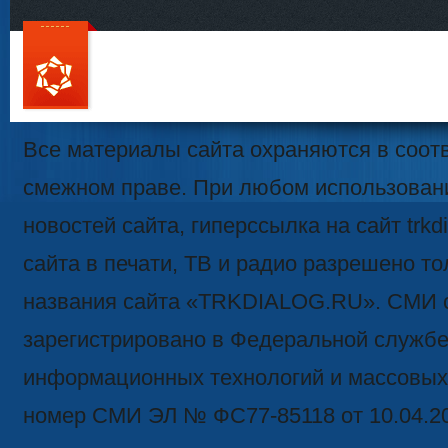
111
Все материалы сайта охраняются в соотв
смежном праве. При любом использован
новостей сайта, гиперссылка на сайт trk
сайта в печати, ТВ и радио разрешено то
названия сайта «TRKDIALOG.RU». СМИ 
зарегистрировано в Федеральной службе 
информационных технологий и массовых
номер СМИ ЭЛ № ФС77-85118 от 10.04.2