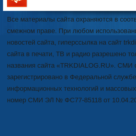
111
Все материалы сайта охраняются в соотв
смежном праве. При любом использован
новостей сайта, гиперссылка на сайт trk
сайта в печати, ТВ и радио разрешено то
названия сайта «TRKDIALOG.RU». СМИ 
зарегистрировано в Федеральной службе 
информационных технологий и массовых
номер СМИ ЭЛ № ФС77-85118 от 10.04.2