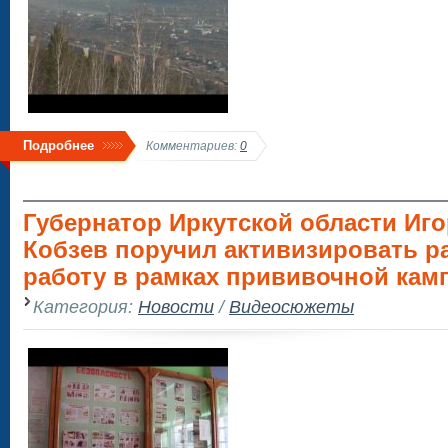
Подробнее
Комментариев:
0
Губернатор Иркутской области Иг
Кобзев поручил активизировать 
работу в рамках прививочной кам
Категория:
Новости
/
Видеосюжеты