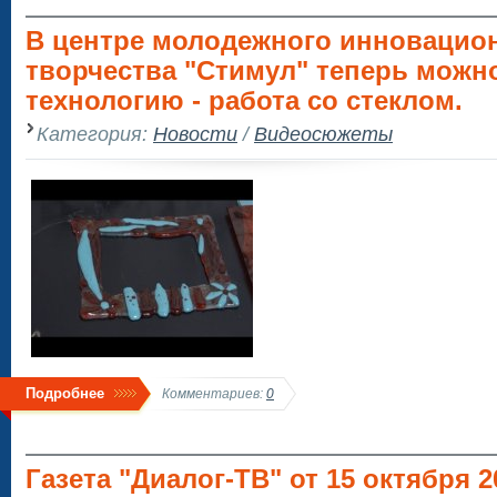
В центре молодежного инновацио
творчества "Стимул" теперь можн
технологию - работа со стеклом.
Категория:
Новости
/
Видеосюжеты
Подробнее
Комментариев:
0
Газета "Диалог-ТВ" от 15 октября 2