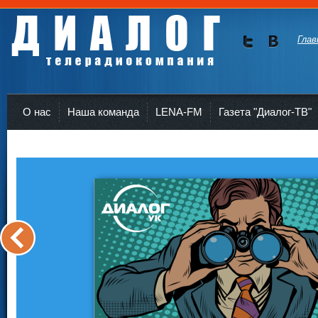
Глав
Мы в
Мы в
Twitte
vKont
Телерадиокомпания Диалог Усть-Кут
r
akte
О нас
Наша команда
LENA-FM
Газета "Диалог-ТВ"
<